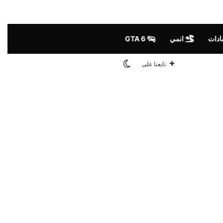
ادات
انمي
GTA 6
الوضع المظلم
تابعنا على