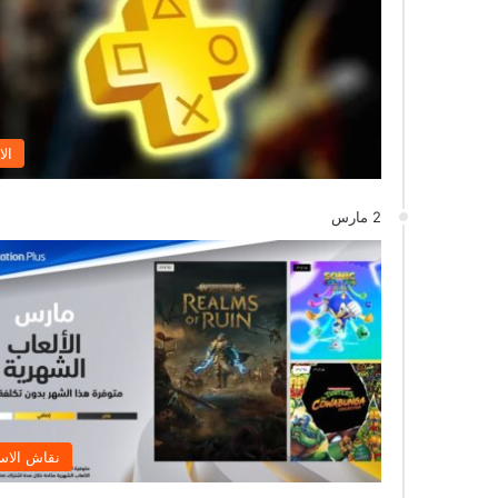
الا
2 مارس
نقاش الاس