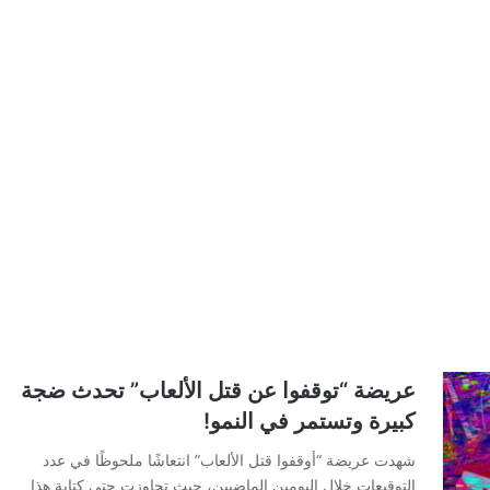
عريضة “توقفوا عن قتل الألعاب” تحدث ضجة
كبيرة وتستمر في النمو!
شهدت عريضة “أوقفوا قتل الألعاب” انتعاشًا ملحوظًا في عدد
التوقيعات خلال اليومين الماضيين، حيث تجاوزت حتى كتابة هذا