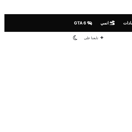
ادات
انمي
GTA 6
الوضع المظلم
تابعنا على