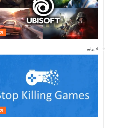
الا
4 يوليو
الا