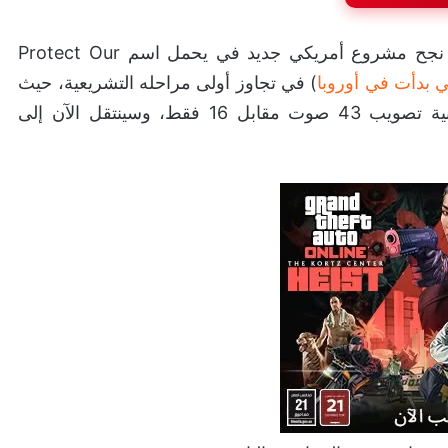
في خطوة جديدة قد تحدث تحولاً كبيرًا في الصناعة، نجح مشروع أمريكي جديد في يحمل اسم Protect Our
ي بدأت في أوروبا
) في تجاوز أولى مراحله التشريعية، حيث
وافقت الجمعية التشريعية بولاية كاليفورنيا عليه بأغلبية تصويب 43 صوت مقابل 16 فقط، وسينتقل الآن إلى