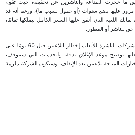
Protect Our Games A إلى تحقيق ما عجزت الصناعة والناشرين عن تحقيقه، حيث تقوم
 مرور عليها بضع سنوات (أو خمول لسبب ما)، ورغم أنه قد
لك اللعبة الذي أنفق عليها السعر الكامل ليملكها تمامًا،
 حق للناشر أو المطور.
في حال اعتماد القانون بالصيغة الحالية، سيتم إجبار الشركات الناشرة للألعاب إخطار اللاعبين قبل 60 يومًا على
ليها توضيح موعد الإغلاق بدقة، والخدمات التي ستتوقف،
خيارات المتاحة للاعبين بعد الإيقاف، وستكون الشركة ملزمة