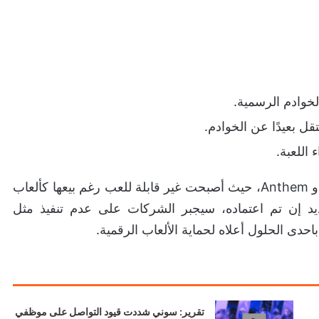
خوادم الرسمية.
ل بعيدًا عن الخوادم.
اللعبة.
على سبيل المثال فقدنا عناوين مهمة مثل The Crew و Anthem، حيث أصبحت غير قابلة للعب رغم بيعها كألعاب
يد إن تم اعتماده، سيجبر الشركات على عدم تنفيذ مثل
تقرير: سوني شددت قيود التواصل على موظفي