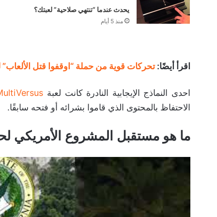
يحدث عندما “تنتهي صلاحية” لعبتك؟
منذ 5 أيام
اقرأ أيضًا:
تحركات قوية من حملة “اوقفوا قتل الألعاب” 
احدى النماذج الإيجابية النادرة كانت لعبة
MultiVersus
الاحتفاظ بالمحتوى الذي قاموا بشرائه أو فتحه سابقًا.
ما هو مستقبل المشروع الأمريكي لحما