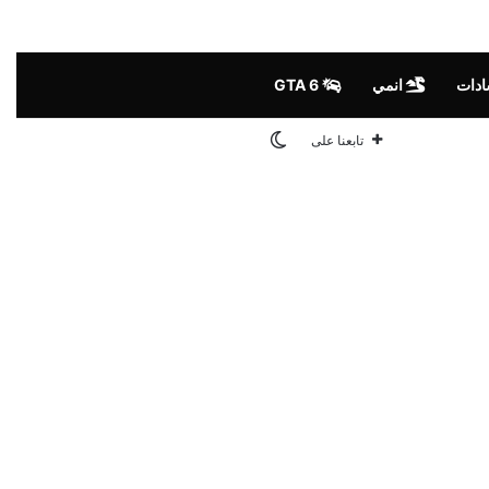
ادات
انمي
GTA 6
الوضع المظلم
تابعنا على