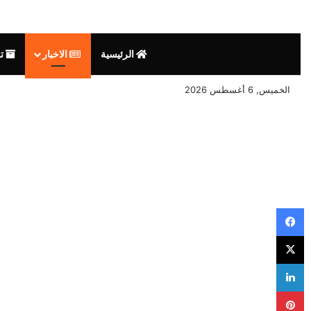
الرئيسية
الاخبار
تق
الخميس, 6 أغسطس 2026
فيسبوك
‫X
لينكدإن
بينتيريست