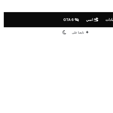
ادات
انمي
GTA 6
الوضع المظلم
تابعنا على