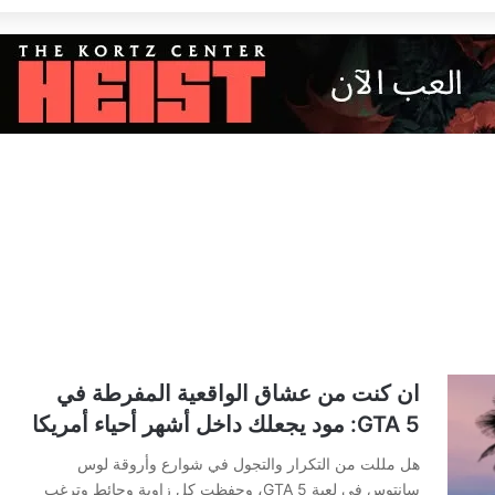
ان كنت من عشاق الواقعية المفرطة في
GTA 5: مود يجعلك داخل أشهر أحياء أمريكا
هل مللت من التكرار والتجول في شوارع وأروقة لوس
سانتوس في لعبة GTA 5، وحفظت كل زاوية وحائط وترغب