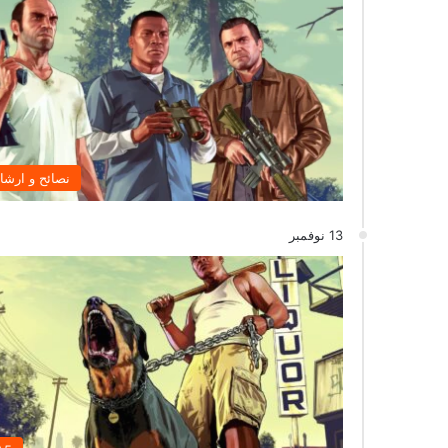
نصائح و ارشا
13 نوفمبر