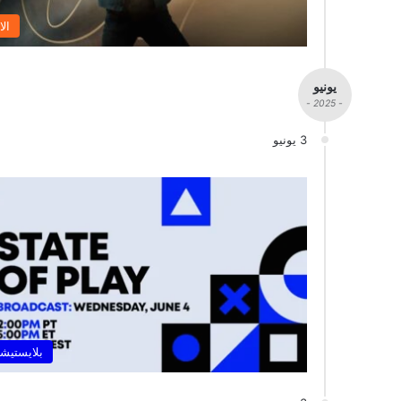
الا
يونيو
- 2025 -
3 يونيو
بلايستيشن