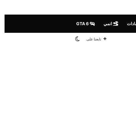
ادات
انمي
GTA 6
الوضع المظلم
تابعنا على