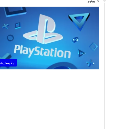
3 يونيو
بلايستيشن