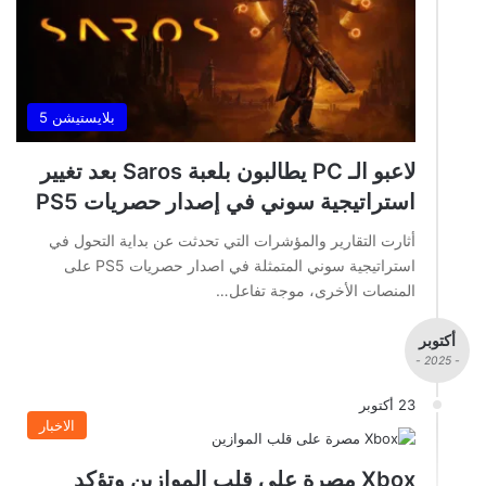
بلايستيشن 5
لاعبو الـ PC يطالبون بلعبة Saros بعد تغيير
استراتيجية سوني في إصدار حصريات PS5
أثارت التقارير والمؤشرات التي تحدثت عن بداية التحول في
استراتيجية سوني المتمثلة في اصدار حصريات PS5 على
المنصات الأخرى، موجة تفاعل…
أكتوبر
- 2025 -
23 أكتوبر
الاخبار
Xbox مصرة على قلب الموازين وتؤكد