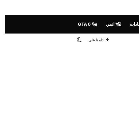
ادات
انمي
GTA 6
الوضع المظلم
تابعنا على