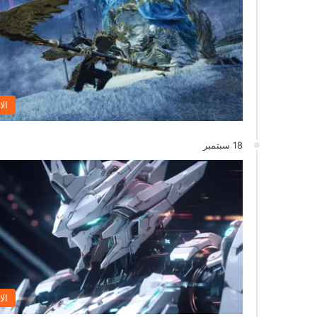
الا
18 سبتمبر
الا