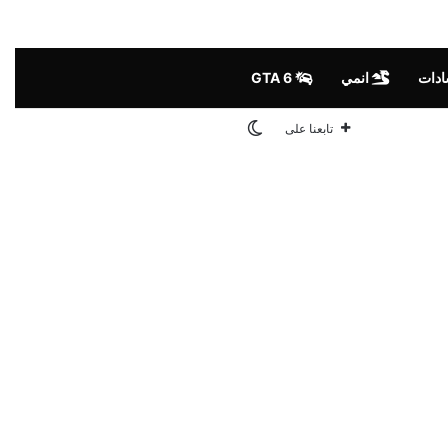
ادات
انمي
GTA 6
الوضع المظلم
تابعنا على