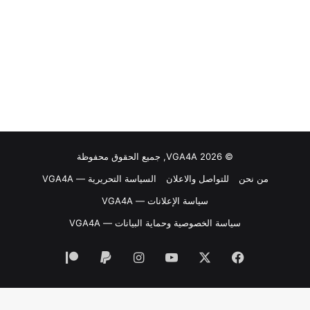
© VGA4A 2026, جميع الحقوق محفوظة
من نحن
للتواصل والاعلان
السياسة التحريرية — VGA4A
سياسة الإعلانات — VGA4A
سياسة الخصوصية وحماية البيانات — VGA4A
فيسبوك
‫X
‫YouTube
انستقرام
‫Patreon