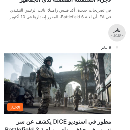
في تصريحات جديدة، أكد فينس زامبيلا، نائب الرئيس التنفيذي
في EA، أن لعبة Battlefield 6، المقرر إصدارها في 10 أكتوبر،…
يناير
- 2025 -
9 يناير
الاخبار
مطور في استوديو DICE يكشف عن سر
تسبب في حذف مهام من لعبة Battlefield 3