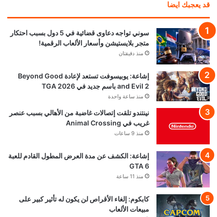
قد يعجبك ايضا
سوني تواجه دعاوى قضائية في 5 دول بسبب احتكار
متجر بلايستيشن وأسعار الألعاب الرقمية!
منذ دقيقتان
إشاعة: يوبيسوفت تستعد لإعادة Beyond Good
and Evil 2 باسم جديد في TGA 2026
منذ ساعة واحدة
نينتندو تلقت إتصالات غاضبة من الأهالي بسبب عنصر
غريب في Animal Crossing
منذ 9 ساعات
إشاعة: الكشف عن مدة العرض المطول القادم للعبة
GTA 6
منذ 11 ساعة
كابكوم: إلغاء الأقراص لن يكون له تأثير كبير على
مبيعات الألعاب