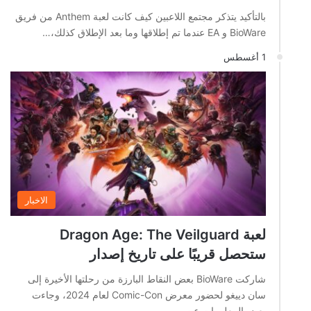
بالتأكيد يتذكر مجتمع اللاعبين كيف كانت لعبة Anthem من فريق
BioWare و EA عندما تم إطلاقها وما بعد الإطلاق كذلك،…
1 أغسطس
الاخبار
لعبة Dragon Age: The Veilguard
ستحصل قريبًا على تاريخ إصدار
شاركت BioWare بعض النقاط البارزة من رحلتها الأخيرة إلى
سان دييغو لحضور معرض Comic-Con لعام 2024، وجاءت
بعض المعلومات عن…