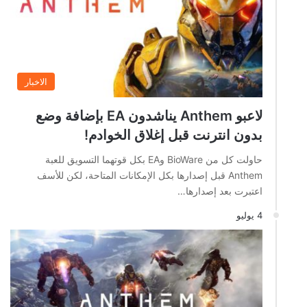
الاخبار
لاعبو Anthem يناشدون EA بإضافة وضع
بدون انترنت قبل إغلاق الخوادم!
حاولت كل من BioWare وEA بكل قوتهما التسويق للعبة
Anthem قبل إصدارها بكل الإمكانات المتاحة، لكن للأسف
اعتبرت بعد إصدارها…
4 يوليو