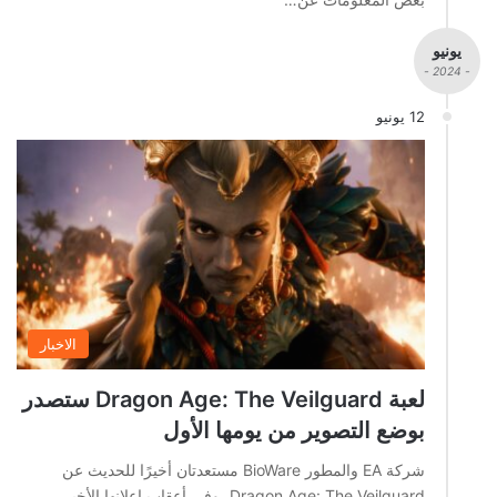
يونيو
- 2024 -
12 يونيو
الاخبار
لعبة Dragon Age: The Veilguard ستصدر
بوضع التصوير من يومها الأول
شركة EA والمطور BioWare مستعدتان أخيرًا للحديث عن
Dragon Age: The Veilguard، وفي أعقاب إعلانها الأخير