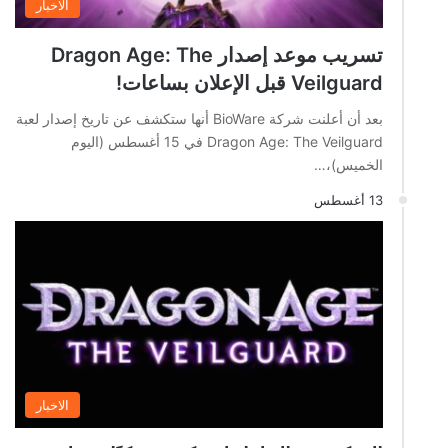
الاخبار
تسريب موعد إصدار Dragon Age: The
Veilguard قبل الإعلان بساعات!
بعد أن أعلنت شركة BioWare أنها ستكشف عن تاريخ إصدار لعبة
Dragon Age: The Veilguard في 15 أغسطس (اليوم
الخميس)،…
13 أغسطس
الاخبار