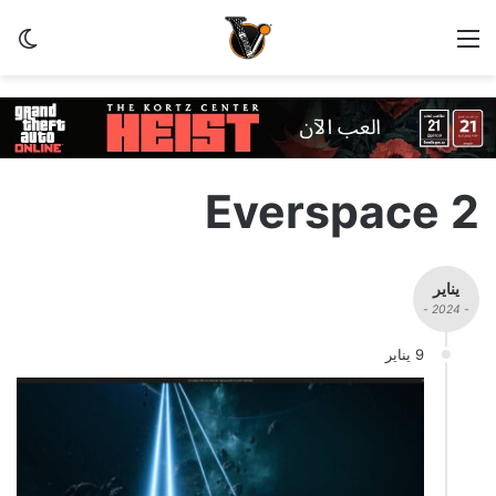
القائمة
الو
Everspace 2
يناير
- 2024 -
9 يناير