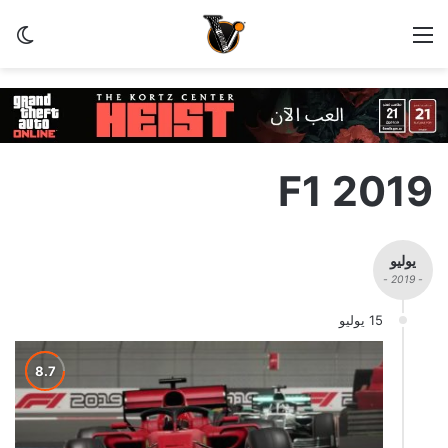
القائمة
الو
F1 2019
يوليو
- 2019 -
15 يوليو