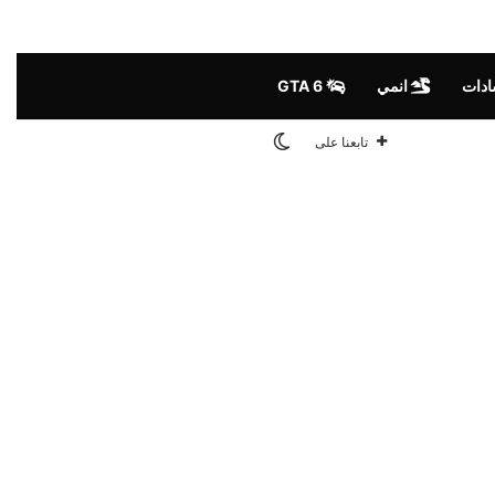
ادات
انمي
GTA 6
الوضع المظلم
تابعنا على