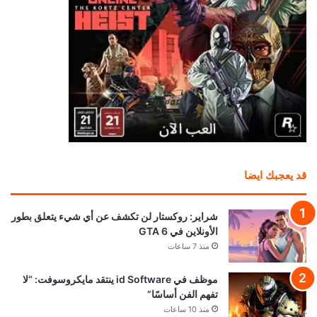
قد يعجبك ايضا
شراير: روكستار لن تكشف عن أي شيء يتعلق بطور
الأونلاين في GTA 6
منذ 7 ساعات
موظف في id Software ينتقد مايكروسوفت: “لا
تفهم الفن أساسًا”
منذ 10 ساعات