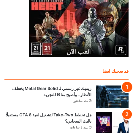
قد يعجبك ايضا
ريميك غير رسمي لـ Metal Gear Solid يخطف
الأنظار.. وأصبح متاحًا للتجربة
منذ ساعتين
هل تخطط Take-Two لتشغيل لعبة GTA 6 مستقبلًا
بالبث السحابي؟
منذ 3 ساعات