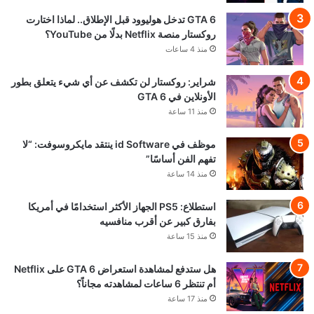
GTA 6 تدخل هوليوود قبل الإطلاق.. لماذا اختارت
روكستار منصة Netflix بدلًا من YouTube؟
منذ 4 ساعات
شراير: روكستار لن تكشف عن أي شيء يتعلق بطور
الأونلاين في GTA 6
منذ 11 ساعة
موظف في id Software ينتقد مايكروسوفت: “لا
تفهم الفن أساسًا”
منذ 14 ساعة
استطلاع: PS5 الجهاز الأكثر استخدامًا في أمريكا
بفارق كبير عن أقرب منافسيه
منذ 15 ساعة
هل ستدفع لمشاهدة استعراض GTA 6 على Netflix
أم تنتظر 6 ساعات لمشاهدته مجاناً؟
منذ 17 ساعة