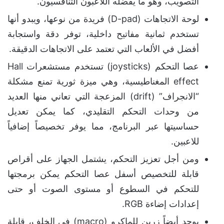
التصويب، وهو ما يفضله اللاعبون التنافسيون.
لوحة الاتجاهات (D-pad) فريدة من نوعها، ويبدو أنها
تستخدم ثمانية مفاتيح داخلية، توفر دقة واستجابة
أفضل في الألعاب التي تعتمد على الاتجاهات الدقيقة.
عصا التحكم (joysticks) تستخدم مستشعرات Hall
effect المغناطيسية، وهي ميزة ثورية تمنع مشكلة
“الانجراف” (drift) المزعجة التي تعاني منها العديد
من وحدات التحكم التقليدي، كما يمكن تعديل
حساسيتها عبر البرنامج، مما يوفر تخصيصاً إضافياً
للاعبين.
ومن أجل تعزيز التحكم، يشتمل الجهاز على أقراص
قابلة للتخصيص أسفل عصا التحكم يمكن برمجتها
للتحكم في السطوع أو مستوى الصوت أو حتى
إعدادات إضاءة RGB.
يوجد أيضاً زرين للماكرو (macro) في الخلف، قابلة