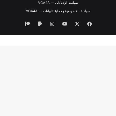
سياسة الإعلانات — VGA4A
سياسة الخصوصية وحماية البيانات — VGA4A
فيسبوك
‫X
‫YouTube
انستقرام
‫Patreon