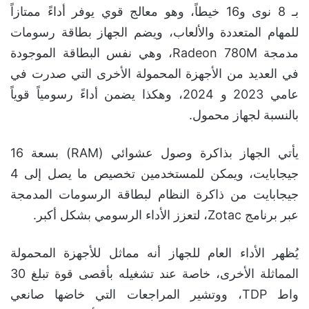
بـ 8 نوى و16 خيطاً، وهو معالج قوي يوفر أداءً ممتازاً
للمهام المتعددة والألعاب، ويضم الجهاز بطاقة رسومات
مدمجة Radeon 780M، وهي نفس البطاقة الموجودة
في العديد من الأجهزة المحمولة الأخرى التي صدرت في
عامي 2023 و 2024، وهكذا يضمن أداءً رسومياً قوياً
بالنسبة لجهاز محمول.
يأتي الجهاز بذاكرة وصول عشوائي (RAM) بسعة 16
جيجابايت، ويمكن للمستخدمين تخصيص ما يصل إلى 4
جيجابايت من ذاكرة النظام لبطاقة الرسومات المدمجة
عبر برنامج Zotac، لتعزز الأداء الرسومي بشكل أكبر.
يُظهر الأداء العام للجهاز أنه مماثل للأجهزة المحمولة
المماثلة الأخرى، خاصة عند تشغيله بأقصى قوة تبلغ 30
واط TDP، ووتشير المراجعات التي خاضها صانعي