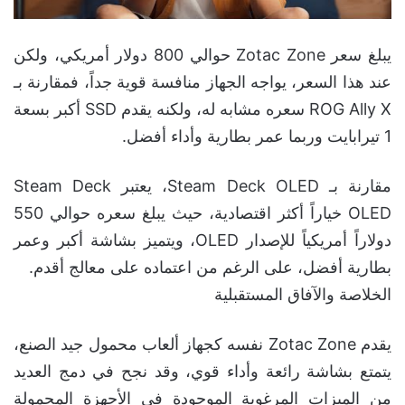
يبلغ سعر Zotac Zone حوالي 800 دولار أمريكي، ولكن
عند هذا السعر، يواجه الجهاز منافسة قوية جداً، فمقارنة بـ
ROG Ally X سعره مشابه له، ولكنه يقدم SSD أكبر بسعة
1 تيرابايت وربما عمر بطارية وأداء أفضل.
مقارنة بـ Steam Deck OLED، يعتبر Steam Deck
OLED خياراً أكثر اقتصادية، حيث يبلغ سعره حوالي 550
دولاراً أمريكياً للإصدار OLED، ويتميز بشاشة أكبر وعمر
بطارية أفضل، على الرغم من اعتماده على معالج أقدم.
الخلاصة والآفاق المستقبلية
يقدم Zotac Zone نفسه كجهاز ألعاب محمول جيد الصنع،
يتمتع بشاشة رائعة وأداء قوي، وقد نجح في دمج العديد
من الميزات المرغوبة الموجودة في الأجهزة المحمولة