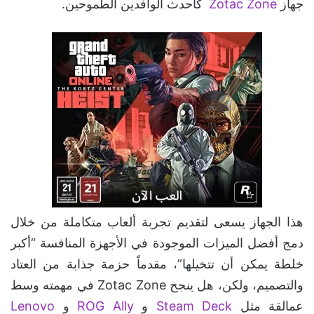
جهاز
Zotac Zone
كأحدث الوافدين الطموحين.
هذا الجهاز يسعى لتقديم تجربة ألعاب متكاملة من خلال
دمج أفضل الميزات الموجودة في الأجهزة المنافسة “أكبر
خلطة يمكن أن تتخيلها”، مقدماً حزمة جذابة من العتاد
والتصميم، ولكن، هل ينجح Zotac Zone في مهمته وسط
عمالقة مثل
Steam Deck
و
ROG Ally
و
Lenovo