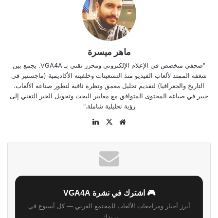
ماهر ميسرة
"صحفي متخصص في الإعلام الإلكتروني ومحرر تقني بـ VGA4A. يجمع بين
شغفه الممتد لألعاب الفيديو منذ التسعينات وخلفيته الأكاديمية (ماجستير في
التاريخ والجغرافيا) لتقديم تحليل معمق ونظرة ثاقبة لتطور صناعة الألعاب.
خبير في صياغة المحتوى المتوافق مع معايير البحث وتحويل الخبر التقني إلى
رؤية تحليلية شاملة."
موقع
‫X
لينكدإن
الويب
🎮 اشترك في نشرة VGA4A
أبرز أخبار ومراجعات الألعاب للمجتمع العربي — كل أسبوع في
بريدك.