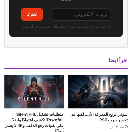
اشترك
لن نرسل لك أي رسائل مزعجة — يمكنك إلغاء الاشتراك في أي وقت.
اقرأ ايضا
سوني تربح المعركة الآن.. لكنها قد
متطلبات تشغيل Silent Hill:
تخسر حرب PS6
Townfall تكشف اعتمادًا واضحًا
على تقنيات رفع الدقة.. و4K لا يعمل
منذ 5 أيام
أصليًا