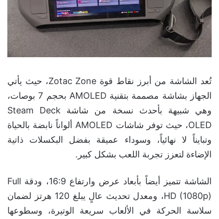
تُعد الشاشة من أبرز نقاط قوة Zotac Zone، حيث يأتي
الجهاز بشاشة مصممة بتقنية AMOLED بحجم 7 بوصات،
وهي شبيهة بأحدث نسخة من شاشة Steam Deck
OLED، حيث توفر شاشات AMOLED ألواناً نابضة بالحياة
وتبايناً لا نهائياً، وسوداء عميقة بفضل البكسلات ذاتية
الإضاءة لتعزز تجربة اللعب بشكل كبير.
الشاشة تتميز أيضاً بأبعاد عرض وارتفاع 16:9، ودقة Full
HD (1080p)، ومعدل تحديث عالٍ يبلغ 120 هرتز لضمان
سلاسة الحركة في الألعاب سريعة الوتيرة، وسطوعها