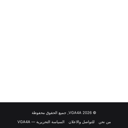
© VGA4A 2026, جميع الحقوق محفوظة
من نحن
للتواصل والاعلان
السياسة التحريرية — VGA4A