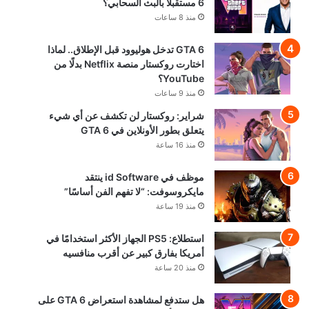
6 مستقبلًا بالبث السحابي؟
منذ 8 ساعات
GTA 6 تدخل هوليوود قبل الإطلاق.. لماذا
اختارت روكستار منصة Netflix بدلًا من
YouTube؟
منذ 9 ساعات
شراير: روكستار لن تكشف عن أي شيء
يتعلق بطور الأونلاين في GTA 6
منذ 16 ساعة
موظف في id Software ينتقد
مايكروسوفت: “لا تفهم الفن أساسًا”
منذ 19 ساعة
استطلاع: PS5 الجهاز الأكثر استخدامًا في
أمريكا بفارق كبير عن أقرب منافسيه
منذ 20 ساعة
هل ستدفع لمشاهدة استعراض GTA 6 على