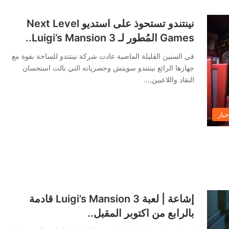
نينتندو تستحوذ على استديو Next Level
Games المُطور لـ Luigi’s Mansion 3..
في السنين القليلة الماضية عادت شركة نينتندو للساحة بقوة مع
جهازها الرائع نينتندو سويتش وحصرياته التي نالت استحسان
النقاد واللاعبين,…
خبار
إشاعة | لعبة Luigi’s Mansion 3 قادمة
بالرابع من اكتوبر المقبل..