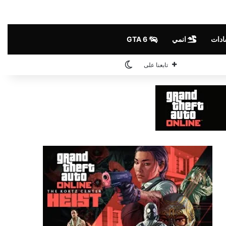
ادات
انمي
GTA 6
الوضع المظلم
تابعنا على