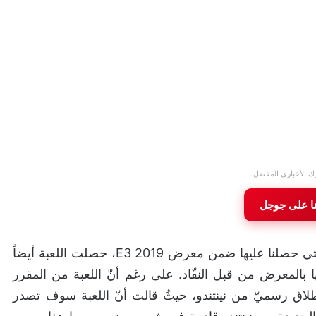
ك الأخباري المفضل
نا على جوجل
لعبة Luigi’s Mansion 3 كانت من الإعلانات الرائعة التي حصلنا عليها ضمن معرض E3 2019، حصلت اللعبة أيضاً
ا بالمعرض من قبل النقّاد. على رغم أنّ اللعبة من المقرر
طلاق رسميّ من نينتندو، حيثُ قالت أنّ اللعبة سوف تصدر