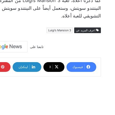
كما ذكرنا أعلاه، 
النينتندو سويتش، وستعمل أيضاً على النينتندو سويتش ل
التشويقي للعبة أعلاه.
اعرف المزيد عن
Luigi’s Mansion 3
تابعنا على
فيسبوك
‫X
لينكدإن