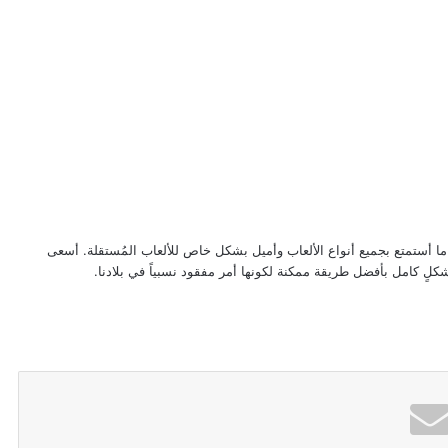
اً ما أستمتع بجميع أنواع الألعاب وأميل بشكل خاص للألعاب المُستقلة. أسعى
كلٍ كامل بأفضل طريقة ممكنة لكونها أمر مفقود نسبياً في بلادنا.