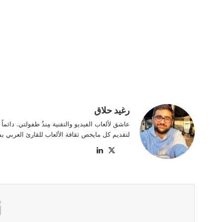
رغيد حلاق
عاشق لألعاب الفيديو والتقنية مِنذُ طفولتي. دائم
لتقديم كل مايخص ثقافة الألعاب للقارئ العربي بش
موقع
‫X
لينكدإن
الويب