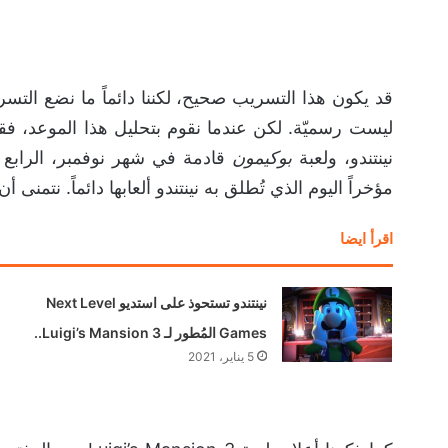
قد يكون هذا التسريب صحيح، لكننا دائماً ما نضع التسريب
ليست رسميّة. لكن عندما نقوم بتحليل هذا الموعد، فقد
نينتندو، ولعبة
بوكيمون
قادمة في شهر نوفمبر، الرابع م
مؤخراً اليوم الذي تُطلق به نينتندو ألعابها دائماً. نتمنى 
اقرأ ايضا
نينتندو تستحوذ على استديو Next Level
Games المُطور لـ Luigi’s Mansion 3..
5 يناير، 2021