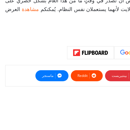
لعبة Luigi’s Mansion 3 من المفترض أن تصدر في وقتٍ ما من هذا العام بشكل حصري على
ايت لأنهما يستعملان نفس النظام. يُمكنكم
مشاهدة
العرض
بينتيريست
ماسنجر