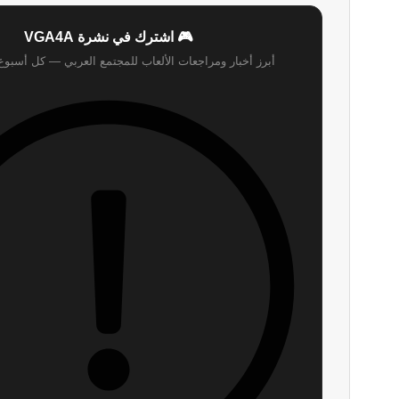
🎮 اشترك في نشرة VGA4A
أبرز أخبار ومراجعات الألعاب للمجتمع العربي — كل أسبو