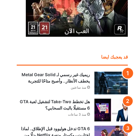
قد يعجبك ايضا
ريميك غير رسمي لـ Metal Gear Solid
يخطف الأنظار.. وأصبح متاحًا للتجربة
منذ ساعتين
هل تخطط Take-Two لتشغيل لعبة GTA
6 مستقبلًا بالبث السحابي؟
منذ 3 ساعات
GTA 6 تدخل هوليوود قبل الإطلاق.. لماذا
اختارت روكستار منصة Netflix بدلًا من