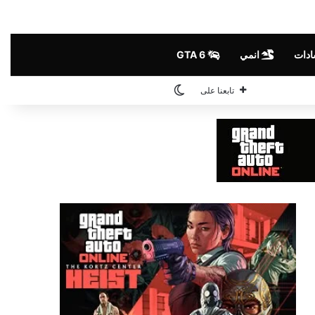
ادات
انمي
GTA 6
الوضع المظلم
تابعنا على