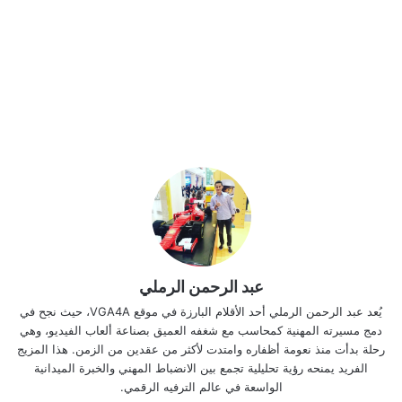
عبد الرحمن الرملي
يُعد عبد الرحمن الرملي أحد الأقلام البارزة في موقع VGA4A، حيث نجح في
دمج مسيرته المهنية كمحاسب مع شغفه العميق بصناعة ألعاب الفيديو، وهي
رحلة بدأت منذ نعومة أظفاره وامتدت لأكثر من عقدين من الزمن. هذا المزيج
الفريد يمنحه رؤية تحليلية تجمع بين الانضباط المهني والخبرة الميدانية
الواسعة في عالم الترفيه الرقمي.