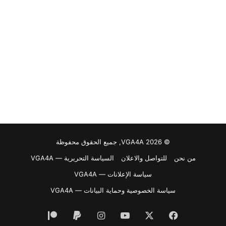
© VGA4A 2026, جميع الحقوق محفوظة
من نحن
للتواصل والاعلان
السياسة التحريرية — VGA4A
سياسة الإعلانات — VGA4A
سياسة الخصوصية وحماية البيانات — VGA4A
فيسبوك
‫X
‫YouTube
انستقرام
‫Patreon