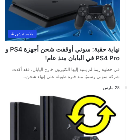
بلايستيشن 4
نهاية حقبة: سوني أوقفت شحن أجهزة PS4 و
PS4 Pro في اليابان منذ عام!
في خطوة ربما لم ينتبه إليها الكثيرون خارج اليابان، فقد أكدت
شركة سوني رسميًا منذ فترة طويلة على إنهاء شحن…
28 مارس