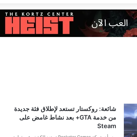
شائعة: روكستار تستعد لإطلاق فئة جديدة
من خدمة GTA+ بعد نشاط غامض على
Steam
يبدو أن شركة Rockstar Games تستعد للكشف عن خطوة