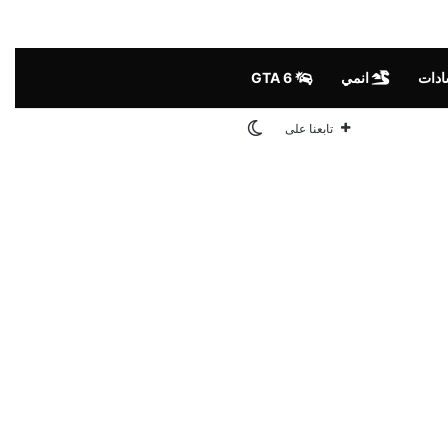
ادات
انمي
GTA 6
الوضع المظلم
تابعنا على