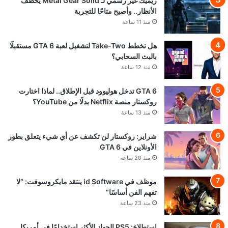
ريميك غير رسمي لـ Metal Gear Solid يخطف
الأنظار.. وأصبح متاحًا للتجربة
منذ 11 ساعة
هل تخطط Take-Two لتشغيل لعبة GTA 6 مستقبلًا
بالبث السحابي؟
منذ 12 ساعة
GTA 6 تدخل هوليوود قبل الإطلاق.. لماذا اختارت
روكستار منصة Netflix بدلًا من YouTube؟
منذ 13 ساعة
شراير: روكستار لن تكشف عن أي شيء يتعلق بطور
الأونلاين في GTA 6
منذ 20 ساعة
موظف في id Software ينتقد مايكروسوفت: “لا
تفهم الفن أساسًا”
منذ 23 ساعة
استطلاع: PS5 الجهاز الأكثر استخدامًا في أمريكا