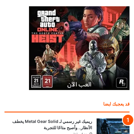
قد يعجبك ايضا
ريميك غير رسمي لـ Metal Gear Solid يخطف
الأنظار.. وأصبح متاحًا للتجربة
منذ 4 ساعات