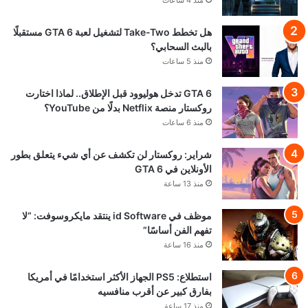
هل تخطط Take-Two لتشغيل لعبة GTA 6 مستقبلًا
بالبث السحابي؟
منذ 5 ساعات
GTA 6 تدخل هوليوود قبل الإطلاق.. لماذا اختارت
روكستار منصة Netflix بدلًا من YouTube؟
منذ 6 ساعات
شراير: روكستار لن تكشف عن أي شيء يتعلق بطور
الأونلاين في GTA 6
منذ 13 ساعة
موظف في id Software ينتقد مايكروسوفت: “لا
تفهم الفن أساسًا”
منذ 16 ساعة
استطلاع: PS5 الجهاز الأكثر استخدامًا في أمريكا
بفارق كبير عن أقرب منافسيه
منذ 17 ساعة