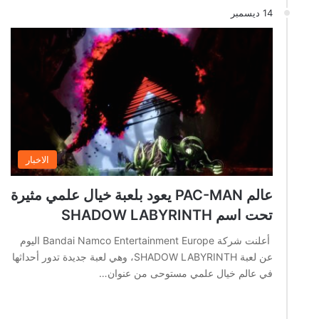
14 ديسمبر
الاخبار
عالم PAC-MAN يعود بلعبة خيال علمي مثيرة
تحت اسم SHADOW LABYRINTH
أعلنت شركة Bandai Namco Entertainment Europe اليوم
عن لعبة SHADOW LABYRINTH، وهي لعبة جديدة تدور أحداثها
في عالم خيال علمي مستوحى من عنوان…