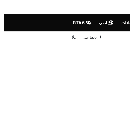
ادات
انمي
GTA 6
الوضع المظلم
تابعنا على