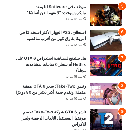
موظف في id Software ينتقد
مايكروسوفت: “لا تفهم الفن أساسًا”
منذ 12 ساعة
استطلاع: PS5 الجهاز الأكثر استخدامًا في
أمريكا بفارق كبير عن أقرب منافسيه
منذ 13 ساعة
هل ستدفع لمشاهدة استعراض GTA 6 على
Netflix أم تنتظر 6 ساعات لمشاهدته
مجاناً؟
منذ 15 ساعة
رئيس Take-Two: سعر GTA 6 صفقة
مذهلة! ونقدم قيمة أكبر بكثير من 80 دولارًا
منذ 16 ساعة
ناشر GTA 6 شركة Take-Two تحسم
موقفها: المستقبل للألعاب الرقمية وليس
للأقراص