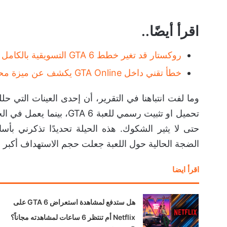
اقرأ أيضًا..
روكستار قد تغير خطط GTA 6 التسويقية بالكامل رداً على التسريبات — مصدر يحذر
خطأ تقني داخل GTA Online يكشف عن ميزة محتملة في GTA 6
حتى لا يثير الشكوك. هذه الحيلة تحديدًا تذكرني بأس
الضجة الحالية حول اللعبة جعلت حجم الاستهداف أكبر ب
اقرأ ايضا
هل ستدفع لمشاهدة استعراض GTA 6 على
Netflix أم تنتظر 6 ساعات لمشاهدته مجاناً؟