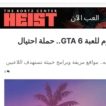
احذر قبل تحميل أي ملف مزعوم للعبة GTA 6.. حملة احتيال
0