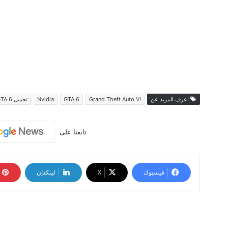
اعرف المزيد عن
Grand Theft Auto VI
GTA 6
Nvidia
تحميل GTA 6
تابعنا على
فيسبوك
‫X
لينكدإن