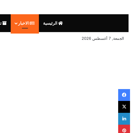
الرئيسية
الاخبار
تق
الجمعة, 7 أغسطس 2026
فيسبوك
‫X
لينكدإن
بينتيريست