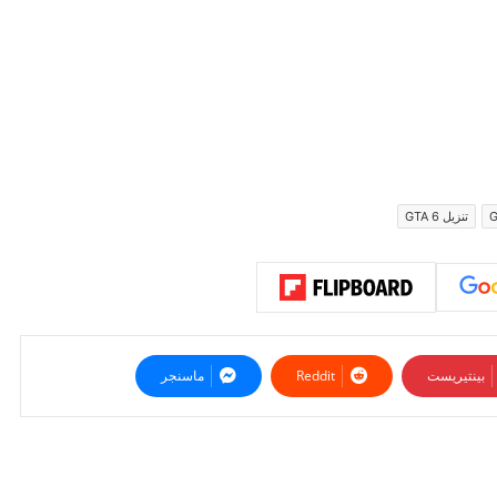
تنزيل GTA 6
بينتيريست
ماسنجر