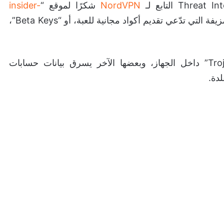
NordVPN
شكرًا لموقع “
insider-
” على نقل الخبر، تم رصد عشرات المواقع المزيفة التي تدّعي تقديم أكواد مجانية للعبة، أو “Beta Keys”،
بعضها يزرع ملفات خبيثة وتروجان “Trojan malware” داخل الجهاز، وبعضها الآخر يسرق بيانات حسابات