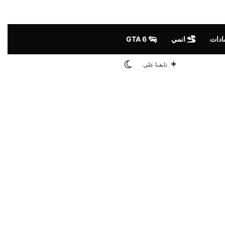
ادات
انمي
GTA 6
الوضع المظلم
تابعنا على