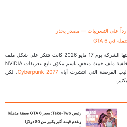
وما لفت انتباهنا في التقرير، أن إحدى العينات التي حللتها الشركة يوم 17 مايو 2026 كانت تتنكر على شكل ملف
تحميل او تثبيت رسمي للعبة GTA 6، بينما يعمل في الخلفية ملف خبيث متخفٍ باسم مكوّن تابع لتعريفات NVIDIA
اليب القرصنة التي انتشرت أيام
Cyberpunk 2077
، لكن
كثير.
رئيس Take-Two: سعر GTA 6 صفقة مذهلة!
ونقدم قيمة أكبر بكثير من 80 دولارًا