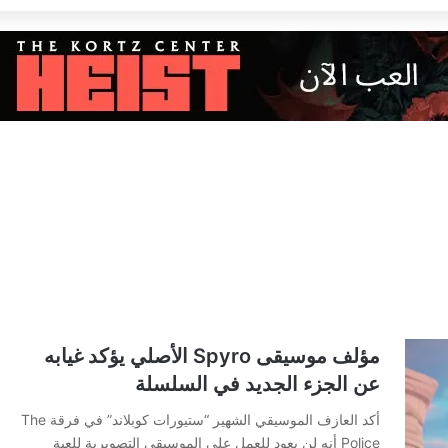
مؤلف موسيقى Spyro الأصلي يؤكد غيابه
عن الجزء الجديد في السلسلة
أكد العازف الموسيقي الشهير “ستيورات كوبلاند” في فرقة The
Police أنه لن يعود للعمل على الموسيقى التصويرية للعبة