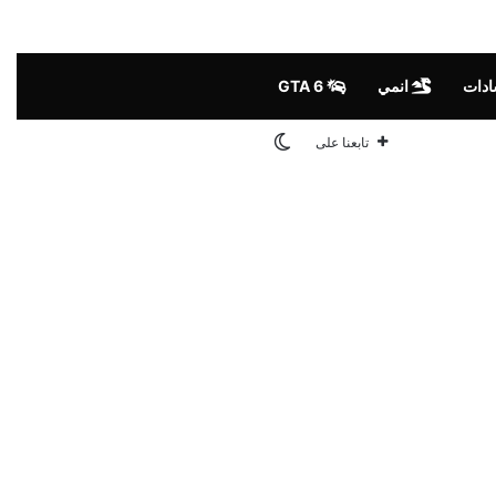
ادات
انمي
GTA 6
الوضع المظلم
تابعنا على