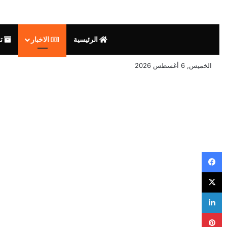
الرئيسية
الاخبار
تق
الخميس, 6 أغسطس 2026
فيسبوك
‫X
لينكدإن
بينتيريست