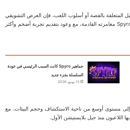
يل المتعلقة بالقصة أو أسلوب اللعب، فإن العرض التشويقي
قدم لمحات أولية من العالم الجديد الذي سيخوض فيه Spyro مغامرته القادمة، مع وعود بتقديم تجربة أضخم وأكثر
جماهير Spyro كانت السبب الرئيسي في عودة
السلسلة بجزء جديد
13 يونيو، 2026
 تحاول نقل السلسلة إلى مستوى أوسع من ناحية الاستكشاف وحجم البيئات، مع