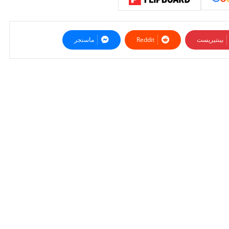
بينتيريست
ماسنجر