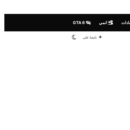
ادات
انمي
GTA 6
الوضع المظلم
تابعنا على