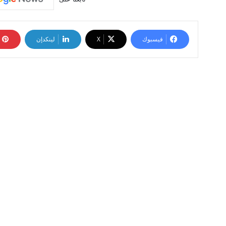
فيسبوك
‫X
لينكدإن