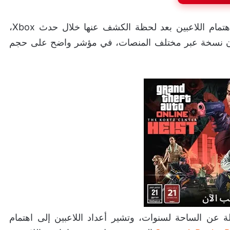
لعبة Spyro: A Realm Beyond واصلت في جذب اهتمام اللاعبين بعد لحظة الكشف عنها خلال حدث Xbox،
وز العرض التشويقي الرسمي حاجز 10 مليون نسخة عبر مختلف المنصات، في مؤشر واضح على حجم
سلة عن الساحة لسنوات، وتشير أعداد اللاعبين إلى اهتمام