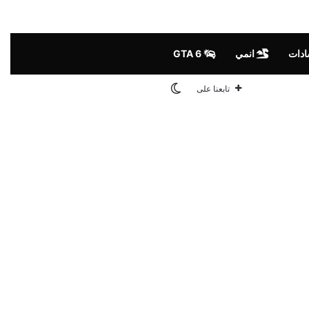
ادات
انمي
GTA 6
الوضع المظلم
تابعنا على