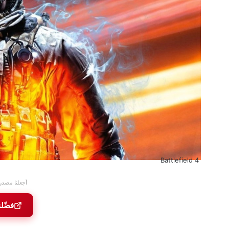
4 Battlefield
أجعلنا مصدر
فضّل