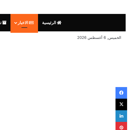
الرئيسية
الاخبار
تق
الخميس, 6 أغسطس 2026
فيسبوك
‫X
لينكدإن
بينتيريست