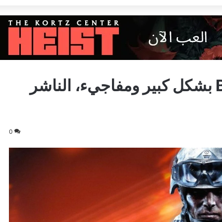
إزدياد عدد لاعبي 4 Battlefield بشكل كبير ومفاجيء، الناشر
0