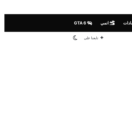
ادات
انمي
GTA 6
الوضع المظلم
تابعنا على