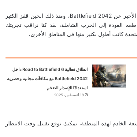
لقد أذهلنا حماس اللاعبين وردو أفعالهم حول الكشف الأخير عن Battlefield 2042، ومنذ ذلك الحين قفز الكثير
Battlefie ليذوقوا بالفعل طعم العودة إلى الحرب الشاملة، لقد كنا نراقب تجربتك
متحدة كانت أطول بكثير منها في المناطق الأخرى،
انطلاق فعالية Road to Battlefield 6 داخل
Battlefield 2042 مع مكافآت مجانية وحصرية
استعدادًا للإصدار الضخم
18 أغسطس، 2025
عة الخادم لهذه المنطقة، يمكنك توقع تقليل وقت الانتظار