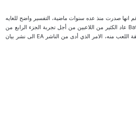
رغم انها صدرت منذ عده سنوات ماضية، التفسير واضح للغايه
وهو منذ صدور الإعلان الاخير من لعبة Battlefield 2042 عاد الكثير من اللاعبين من أجل تجربة الجزء الرابع من
اللعبه مرة أخرى كونه قريب من حيث الاسلوب وطريقة اللعب منه، الامر الذي أدى من الناشر EA الى نشر بيان