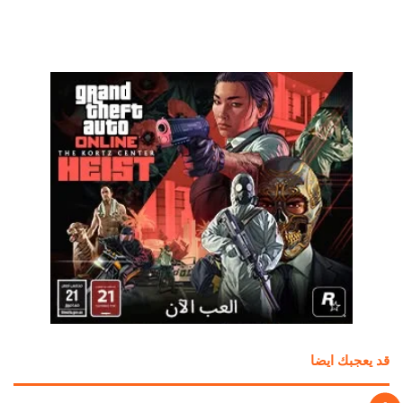
قد يعجبك ايضا