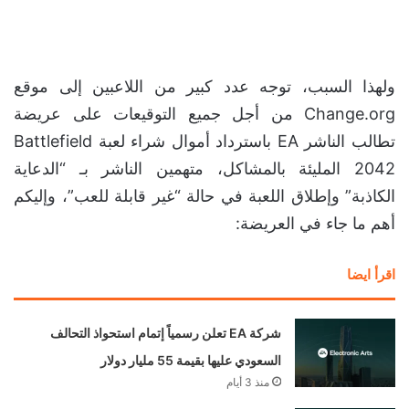
ولهذا السبب، توجه عدد كبير من اللاعبين إلى موقع
Change.org من أجل جميع التوقيعات على عريضة
تطالب الناشر EA باسترداد أموال شراء لعبة Battlefield
2042 المليئة بالمشاكل، متهمين الناشر بـ “الدعاية
الكاذبة” وإطلاق اللعبة في حالة “غير قابلة للعب”، وإليكم
أهم ما جاء في العريضة:
اقرأ ايضا
شركة EA تعلن رسمياً إتمام استحواذ التحالف
السعودي عليها بقيمة 55 مليار دولار
منذ 3 أيام