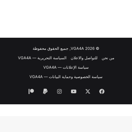
© VGA4A 2026, جميع الحقوق محفوظة
من نحن
للتواصل والاعلان
السياسة التحريرية — VGA4A
سياسة الإعلانات — VGA4A
سياسة الخصوصية وحماية البيانات — VGA4A
فيسبوك
‫X
‫YouTube
انستقرام
‫Patreon