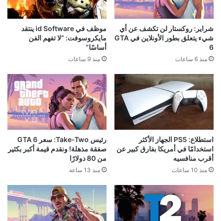
شراير: روكستار لن تكشف عن أي
موظف في id Software ينتقد
شيء يتعلق بطور الأونلاين في GTA
مايكروسوفت: “لا تفهم الفن
6
أساسًا”
منذ 6 ساعات
منذ 9 ساعات
استطلاع: PS5 الجهاز الأكثر
رئيس Take-Two: سعر GTA 6
استخدامًا في أمريكا بفارق كبير عن
صفقة مذهلة! ونقدم قيمة أكبر بكثير
أقرب منافسيه
من 80 دولارًا
منذ 10 ساعات
منذ 13 ساعة