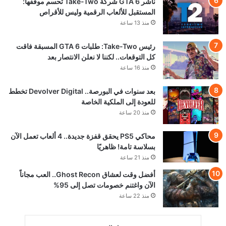
ناشر GTA 6 شركة Take-Two تحسم موقفها:
المستقبل للألعاب الرقمية وليس للأقراص
منذ 13 ساعة
رئيس Take-Two: طلبات GTA 6 المسبقة فاقت
كل التوقعات.. لكننا لا نعلن الانتصار بعد
منذ 16 ساعة
بعد سنوات في البورصة.. Devolver Digital تخطط
للعودة إلى الملكية الخاصة
منذ 20 ساعة
محاكي PS5 يحقق قفزة جديدة.. 4 ألعاب تعمل الآن
بسلاسة تامة! ظاهريًا
منذ 21 ساعة
أفضل وقت لعشاق Ghost Recon.. العب مجاناً
الآن واغتنم خصومات تصل إلى 95%
منذ 22 ساعة