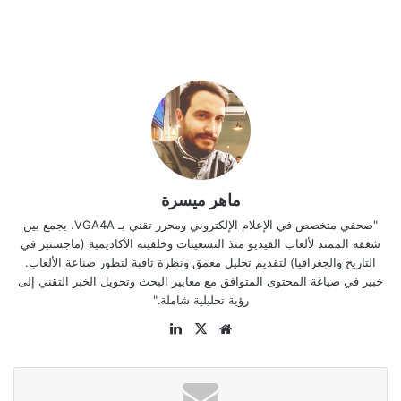
ماهر ميسرة
"صحفي متخصص في الإعلام الإلكتروني ومحرر تقني بـ VGA4A. يجمع بين
شغفه الممتد لألعاب الفيديو منذ التسعينات وخلفيته الأكاديمية (ماجستير في
التاريخ والجغرافيا) لتقديم تحليل معمق ونظرة ثاقبة لتطور صناعة الألعاب.
خبير في صياغة المحتوى المتوافق مع معايير البحث وتحويل الخبر التقني إلى
رؤية تحليلية شاملة."
موقع
‫X
لينكدإن
الويب