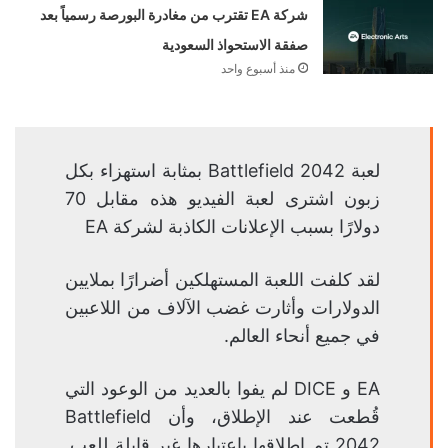
شركة EA تقترب من مغادرة البورصة رسمياً بعد
صفقة الاستحواذ السعودية
منذ أسبوع واحد
لعبة Battlefield 2042 بمثابة استهزاء بكل
زبون اشترى لعبة الفيديو هذه مقابل 70
دولارًا بسبب الإعلانات الكاذبة لشركة EA
لقد كلفت اللعبة المستهلكين أضرارًا بملايين
الدولارات وأثارت غضب الآلاف من اللاعبين
في جميع أنحاء العالم.
EA و DICE لم يفوا بالعديد من الوعود التي
قُطعت عند الإطلاق، وأن Battlefield
2042 تم إطلاقها باعتبارها غير قابلة للعب.