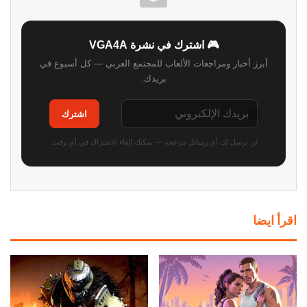
🎮 اشترك في نشرة VGA4A
أبرز أخبار ومراجعات الألعاب للمجتمع العربي — كل أسبوع في
بريدك.
اشترك
لن نرسل لك أي رسائل مزعجة — يمكنك إلغاء الاشتراك في أي وقت.
اقرأ ايضا