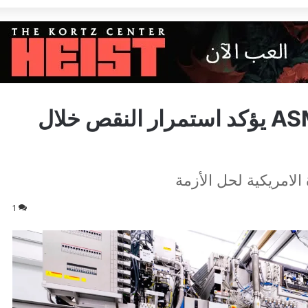
أكبر مصنع أشباه الموصلات ASML يؤكد استمرار النقص خلال
لامريكية لحل الأزمة
1