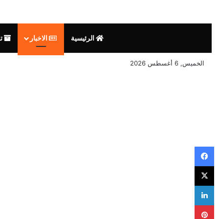
الرئيسية
الاخبار
تق
الخميس, 6 أغسطس 2026
فيسبوك
‫X
لينكدإن
بينتيريست