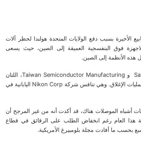
الأسابيع الأخيرة بسبب دفع الولايات المتحدة هولندا لحظر آلات
لاجهزة فوق البنفسجية العميقة إلى الصين، حيث يسعى
ل هذه الأنظمة إلى الصين.
من بين عملاء الشركة الهولندية Samsung Electronics و Taiwan Semiconductor Manufacturing، اللتان
استثمرتا بشكل كبير لمواكبة انتعاش الطلب مع انتهاء عمليات الإغلاق. وهي تنافس شركة Nikon Corp اليابانية في
بر مصنع لمنتجات أشباه الموصلات هناك، قد أكدت أنه من غير المرجح أن
ية هذا العام رغم انخفاض الطلب على الرقائق في قطاع
شبع بحسب ما أفادت مجلة بلومبيرغ الأمريكية.