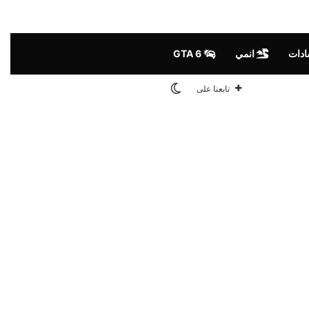
ادات
انمي
GTA 6
الوضع المظلم
تابعنا على