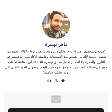
ماهر ميسرة
"صحفي متخصص في الإعلام الإلكتروني ومحرر تقني بـ VGA4A. يجمع بين
شغفه الممتد لألعاب الفيديو منذ التسعينات وخلفيته الأكاديمية (ماجستير في
التاريخ والجغرافيا) لتقديم تحليل معمق ونظرة ثاقبة لتطور صناعة الألعاب.
خبير في صياغة المحتوى المتوافق مع معايير البحث وتحويل الخبر التقني إلى
رؤية تحليلية شاملة."
موقع
‫X
لينكدإن
الويب