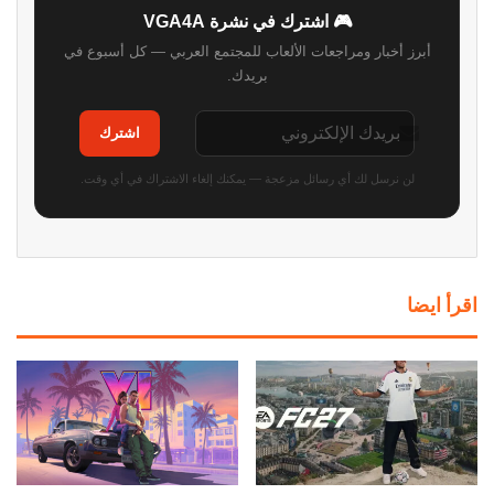
🎮 اشترك في نشرة VGA4A
أبرز أخبار ومراجعات الألعاب للمجتمع العربي — كل أسبوع في
بريدك.
اشترك
لن نرسل لك أي رسائل مزعجة — يمكنك إلغاء الاشتراك في أي وقت.
اقرأ ايضا