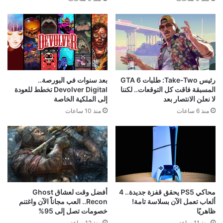
رئيس Take-Two: طلبات GTA 6
بعد سنوات في البورصة..
المسبقة فاقت كل التوقعات.. لكننا
Devolver Digital تخطط للعودة
لا نعلن الانتصار بعد
إلى الملكية الخاصة
منذ 6 ساعات
منذ 10 ساعات
محاكي PS5 يحقق قفزة جديدة.. 4
أفضل وقت لعشاق Ghost
ألعاب تعمل الآن بسلاسة تامة!
Recon.. العب مجاناً الآن واغتنم
ظاهريًا
خصومات تصل إلى 95%
منذ 11 ساعة
منذ 12 ساعة