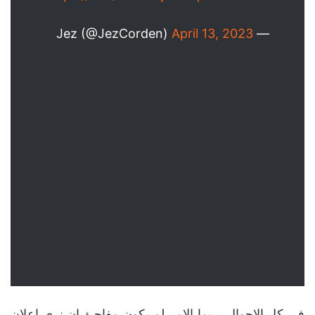
April 13, 2023
— Jez (@JezCorden)
في كل الاحوال، ربما الامر لم يكون مفاجئ ان نرى اعلان