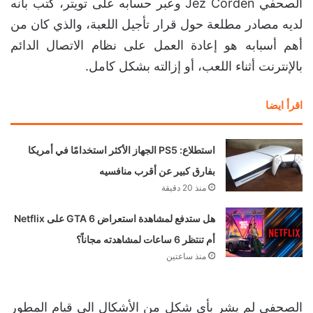
الصحفي Jez Corden وعبر حسابه على تويتر، كتب بأنه
لديه مصادر مطلعة حول قرار تأجيل اللعبة، والذي كان من
أهم أسبابه هو إعادة العمل على نظام الاتصال الدائم
بالإنترنت أثناء اللعب، أو إزالته بشكل كامل.
اقرأ ايضا
استطلاع: PS5 الجهاز الأكثر استخدامًا في أمريكا
بفارق كبير عن أقرب منافسيه
منذ 20 دقيقة
هل ستدفع لمشاهدة استعراض GTA 6 على Netflix
أم تنتظر 6 ساعات لمشاهدته مجاناً؟
منذ ساعتين
الصحفي لم يشر بأي شكل من الأشكال الى قيام المطور