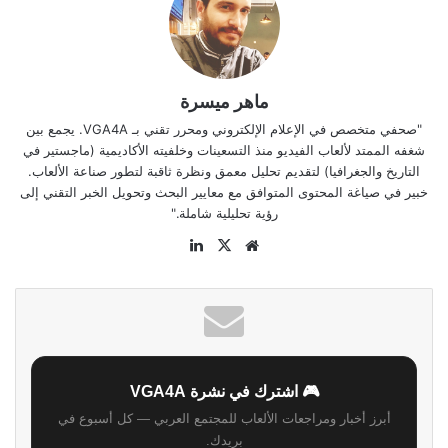
ماهر ميسرة
"صحفي متخصص في الإعلام الإلكتروني ومحرر تقني بـ VGA4A. يجمع بين
شغفه الممتد لألعاب الفيديو منذ التسعينات وخلفيته الأكاديمية (ماجستير في
التاريخ والجغرافيا) لتقديم تحليل معمق ونظرة ثاقبة لتطور صناعة الألعاب.
خبير في صياغة المحتوى المتوافق مع معايير البحث وتحويل الخبر التقني إلى
رؤية تحليلية شاملة."
موقع
‫X
لينكدإن
الويب
🎮 اشترك في نشرة VGA4A
أبرز أخبار ومراجعات الألعاب للمجتمع العربي — كل أسبوع في
بريدك.