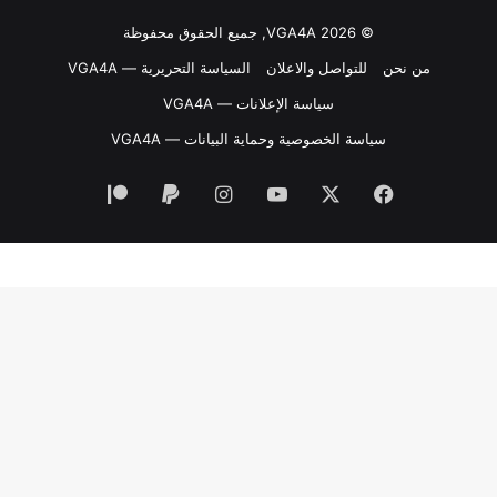
© VGA4A 2026, جميع الحقوق محفوظة
من نحن
للتواصل والاعلان
السياسة التحريرية — VGA4A
سياسة الإعلانات — VGA4A
سياسة الخصوصية وحماية البيانات — VGA4A
فيسبوك
‫X
‫YouTube
انستقرام
‫Patreon