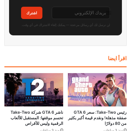
اشترك
لن نرسل لك أي رسائل مزعجة — يمكنك إلغاء الاشتراك في أي وقت.
اقرأ ايضا
رئيس Take-Two: سعر GTA 6
ناشر GTA 6 شركة Take-Two
صفقة مذهلة! ونقدم قيمة أكبر بكثير
تحسم موقفها: المستقبل للألعاب
من 80 دولارًا
الرقمية وليس للأقراص
منذ 3 ساعات
منذ 3 ساعات