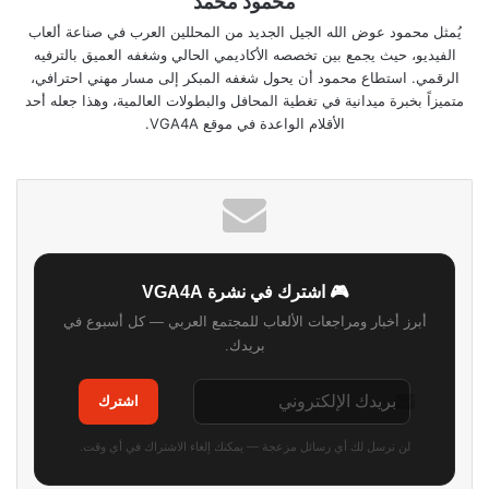
محمود محمد
يُمثل محمود عوض الله الجيل الجديد من المحللين العرب في صناعة ألعاب
الفيديو، حيث يجمع بين تخصصه الأكاديمي الحالي وشغفه العميق بالترفيه
الرقمي. استطاع محمود أن يحول شغفه المبكر إلى مسار مهني احترافي،
متميزاً بخبرة ميدانية في تغطية المحافل والبطولات العالمية، وهذا جعله أحد
الأقلام الواعدة في موقع VGA4A.
🎮 اشترك في نشرة VGA4A
أبرز أخبار ومراجعات الألعاب للمجتمع العربي — كل أسبوع في
بريدك.
اشترك
لن نرسل لك أي رسائل مزعجة — يمكنك إلغاء الاشتراك في أي وقت.