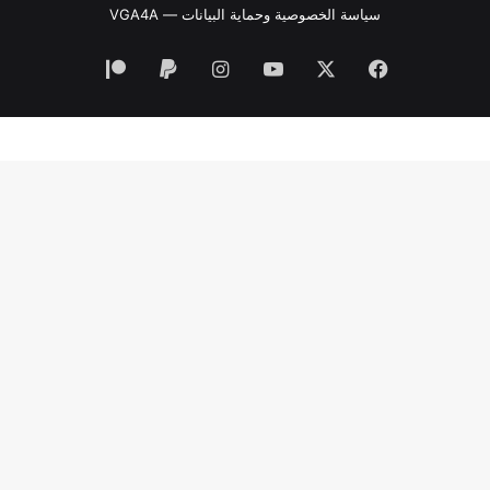
سياسة الخصوصية وحماية البيانات — VGA4A
فيسبوك
‫X
‫YouTube
انستقرام
‫Patreon