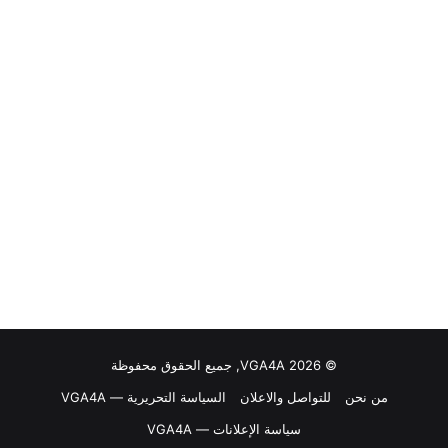
© VGA4A 2026, جميع الحقوق محفوظة
من نحن
للتواصل والاعلان
السياسة التحريرية — VGA4A
سياسة الإعلانات — VGA4A