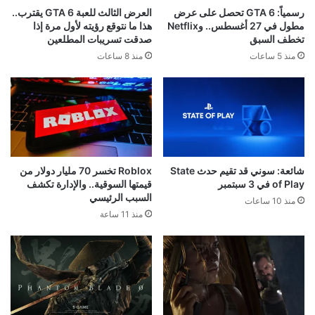
رسمياً: GTA 6 تحصل على عرض
العرض الثالث للعبة GTA 6 يقترب..
مطول في 27 أغسطس.. وNetflix
هذا ما نتوقع رؤيته لأول مرة إذا
تخطف السبق
صدقت تسريبات المطلعين
منذ 5 ساعات
منذ 8 ساعات
شائعة: سوني قد تقيم حدث State
Roblox تخسر 70 مليار دولار من
of Play في 3 سبتمبر
قيمتها السوقية.. والإدارة تكشف
السبب الرئيسي
منذ 10 ساعات
منذ 11 ساعة