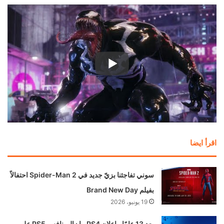
اقرأ ايضا
سوني تفاجئنا بزيّ جديد في Spider-Man 2 احتفالاً
بفيلم Brand New Day
19 يونيو، 2026
بعد 13 عامًا.. إعلان PS4 ما زال ينافس PS5 على