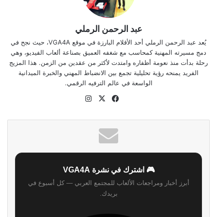
عبد الرحمن الرملي
يُعد عبد الرحمن الرملي أحد الأقلام البارزة في موقع VGA4A، حيث نجح في
دمج مسيرته المهنية كمحاسب مع شغفه العميق بصناعة ألعاب الفيديو، وهي
رحلة بدأت منذ نعومة أظفاره وامتدت لأكثر من عقدين من الزمن. هذا المزيج
الفريد يمنحه رؤية تحليلية تجمع بين الانضباط المهني والخبرة الميدانية
الواسعة في عالم الترفيه الرقمي.
‫X
فيسبوك
انستقرام
موقع
الويب
🎮 اشترك في نشرة VGA4A
أبرز أخبار ومراجعات الألعاب للمجتمع العربي — كل أسبوع في
بريدك.