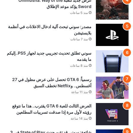
عرض جديد للعبة Onimusha: Way of the
Sword يؤكد موعد الإطلاق
منذ 5 ساعات
مصدر: سوني تبحث آلية ادخال الاعلانات في أنظمة
بلايستيشن
منذ 7 ساعات
سوني تطلق تحديث تجريبي جديد لجهاز PS5..إليكم
ما يقدمه
منذ 8 ساعات
رسمياً: GTA 6 تحصل على عرض مطول في 27
أغسطس.. وNetflix تخطف السبق
منذ 11 ساعة
العرض الثالث للعبة GTA 6 يقترب.. هذا ما نتوقع
رؤيته لأول مرة إذا صدقت تسريبات المطلعين
منذ 14 ساعة
شائعة: سوني قد تقيم حدث State of Play في 3