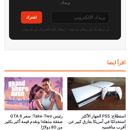
بريدك.
اشترك
لن نرسل لك أي رسائل مزعجة — يمكنك إلغاء الاشتراك في أي وقت.
اقرأ ايضا
استطلاع: PS5 الجهاز الأكثر
رئيس Take-Two: سعر GTA 6
استخدامًا في أمريكا بفارق كبير عن
صفقة مذهلة! ونقدم قيمة أكبر بكثير
أقرب منافسيه
من 80 دولارًا