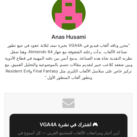
Anas Husami
"محرر وناقد ألعاب فيديو في VGA4A بخبرة تمتد لثلاثة عقود في تتبع تطور
صناعة الألعاب. بدأت رحلته الشغوفة مع جهاز Nintendo 64، وهنا صقل
نظرته النقدية تجاه هذه الصناعة. يدمج أنس بين دقته المهنية في قطاع الأدوية
وبين شغفه كلاعب خبير لتقديم مقالات تتسم بالموضوعية والتحليل العميق، مع
تركيز خاص على سلاسل الألعاب الكبرى مثل Final Fantasy وResident Evil
وتطور ألعاب المنظور الأول."
🎮 اشترك في نشرة VGA4A
أبرز أخبار ومراجعات الألعاب للمجتمع العربي — كل أسبوع في