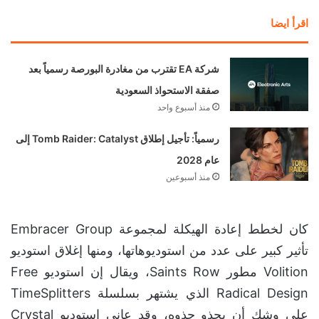
اقرأ ايضا
شركة EA تقترب من مغادرة البورصة رسمياً بعد
صفقة الاستحواذ السعودية
منذ أسبوع واحد
رسمياً: تأجيل إطلاق Tomb Raider: Catalyst إلى
عام 2028
منذ أسبوعين
كان لخطط إعادة الهيكلة لمجموعة Embracer Group
تأثير كبير على عدد من استوديوهاتها، ومنها إغلاق استوديو
Volition مطور Saints Row، ويقال إن استوديو Free
Radical Design الذي يشتهر بسلسلة TimeSplitters
على وشك أن يحذو حذوه، وقد عانى استوديو Crystal