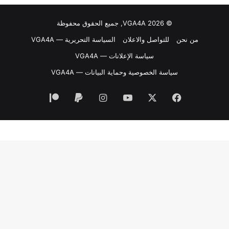
© VGA4A 2026, جميع الحقوق محفوظة
من نحن
للتواصل والاعلان
السياسة التحريرية — VGA4A
سياسة الإعلانات — VGA4A
سياسة الخصوصية وحماية البيانات — VGA4A
فيسبوك
‫X
‫YouTube
انستقرام
‫Patreon