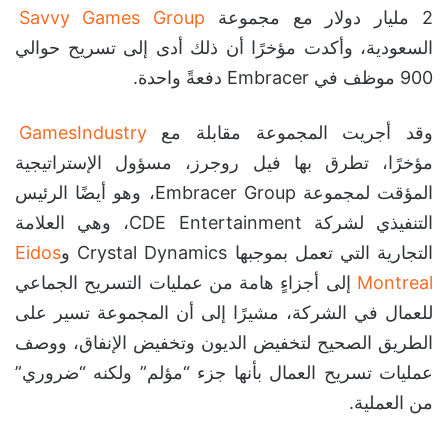
2 مليار دولار مع مجموعة
Savvy Games Group
السعودية، وأكدت مؤخرًا أن ذلك أدى إلى تسريح حوالي
900 موظف في Embracer دفعةً واحدة.
وقد أجريت المجموعة مقابلة مع
GamesIndustry
مؤخرًا، تطرق بها فيل روجرز، مسؤول الإستراتيجية
المؤقت لمجموعة Embracer Group، وهو أيضًا الرئيس
التنفيذي لشركة CDE Entertainment، وهي العلامة
التجارية التي تعمل بموجبها Crystal Dynamics و
Eidos
Montreal
إلى أجزاءٍ هامة من عمليات التسريح الجماعي
للعمال في الشركة، مشيرًا إلى أن المجموعة تسير على
الطريق الصحيح لتخفيض الديون وتخفيض الإنفاق، ووصف
عمليات تسريح العمال بأنها جزء “مؤلم” ولكنه “ضروري”
من العملية.