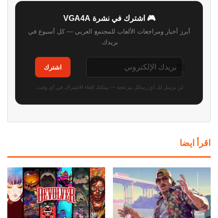
🎮 اشترك في نشرة VGA4A
أبرز أخبار ومراجعات الألعاب للمجتمع العربي — كل أسبوع في
بريدك.
اشترك
لن نرسل لك أي رسائل مزعجة — يمكنك إلغاء الاشتراك في أي وقت.
اقرأ ايضا