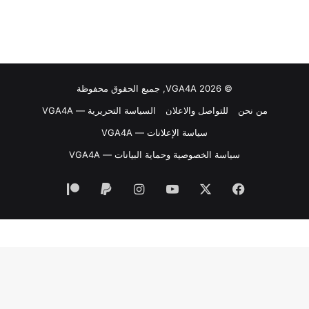
© VGA4A 2026, جميع الحقوق محفوظة
من نحن
للتواصل والاعلان
السياسة التحريرية — VGA4A
سياسة الإعلانات — VGA4A
سياسة الخصوصية وحماية البيانات — VGA4A
فيسبوك
‫X
‫YouTube
انستقرام
‫Patreon