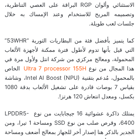
الاستثنائي وألوان RGP البراقة على العصي التناظرية،
وتصميمه المريح للاستخدام وعند الإمساك به خلال
جلسات لعب طويلة.
كما يتميز بأفضل فئة من البطاريات الثورية “53WHR”
التي قيل بأنها تدوم لأطول فترة ممكنة لأجهزة الألعاب
المحمولة، ومعالج مركزي من شركة انتل ولأول مرة في
هذا المجال من نوع
Ultra 7 processor 155H
الخاص
بالمحمول، مُدعم بتقنية Intel AI Boost (NPU)، وشاشة
بقياس 7 بوصات قادرة على تشغيل الألعاب بدقة 1080
بكسل، ومعدل انتعاش 120 هرتز!.
يمتلك ذاكرة عشوائية 16 جيجابايت من نوع LPDDR5-
6400، وقرص صلب من نوع SSD ومساحة 1 تيرا، ومن
الجدير بالذكر هنا إصدار أخر للجهاز بمعالج أضعف ومساحة