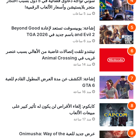
سوني تواجه دعاوى قضائية في 5 دول بسبب احتكار
متجر بلايستيشن وأسعار الألعاب الرقمية!
منذ 5 ساعات
إشاعة: يوبيسوفت تستعد لإعادة Beyond Good
and Evil 2 باسم جديد في TGA 2026
منذ 6 ساعات
نينتندو تلقت إتصالات غاضبة من الأهالي بسبب عنصر
غريب في Animal Crossing
منذ 14 ساعة
إشاعة: الكشف عن مدة العرض المطول القادم للعبة
GTA 6
منذ 16 ساعة
كابكوم: إلغاء الأقراص لن يكون له تأثير كبير على
مبيعات الألعاب
منذ 17 ساعة
عرض جديد للعبة Onimusha: Way of the