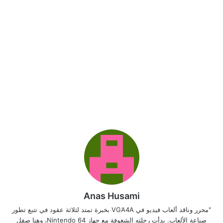
Anas Husami
"محرر وناقد ألعاب فيديو في VGA4A بخبرة تمتد لثلاثة عقود في تتبع تطور
صناعة الألعاب. بدأت رحلته الشغوفة مع جهاز Nintendo 64، وهنا صقل