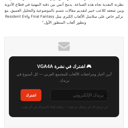
نظرته النقدية تجاه هذه الصناعة. يدمج أنس بين دقته المهنية في قطاع الأدوية
وبين شغفه كلاعب خبير لتقديم مقالات تتسم بالموضوعية والتحليل العميق، مع
تركيز خاص على سلاسل الألعاب الكبرى مثل Final Fantasy وResident Evil
وتطور ألعاب المنظور الأول."
🎮 اشترك في نشرة VGA4A
أبرز أخبار ومراجعات الألعاب للمجتمع العربي — كل أسبوع في
بريدك.
اشترك
لن نرسل لك أي رسائل مزعجة — يمكنك إلغاء الاشتراك في أي وقت.