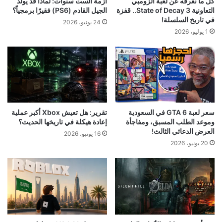
كل ما نعرفه عن لعبة الزومبي
أزمة الست سنوات: لماذا قد يولد
التعاونية State of Decay 3.. قفزة
الجيل القادم (PS6) فقيرًا برمجياً؟
في تاريخ السلسلة!
24 يونيو، 2026
1 يوليو، 2026
سعر لعبة GTA 6 في السعودية
تقرير: هل تعيش Xbox أكبر عملية
وموعد الطلب المسبق، ومفاجأة
إعادة هيكلة في تاريخها الحديث؟
العرض الدعائي الثالث!
16 يونيو، 2026
20 يونيو، 2026