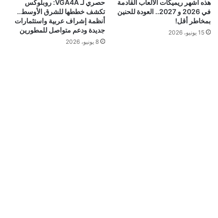
هذه أشهر ريميكات الألعاب القادمة
حصري لـ VGA4A: روبلوكس
في 2026 و 2027.. العودة للحنين
تكشف خططها للشرق الأوسط..
بمخاطر أقل!
أنظمة إشراف عربية واستثمارات
جديدة ودعم متواصل للمطورين
15 يونيو، 2026
8 يونيو، 2026