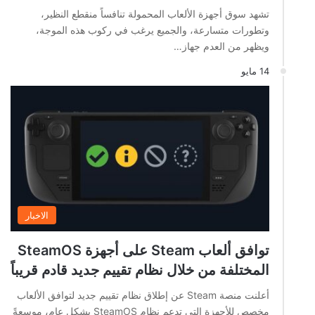
تشهد سوق أجهزة الألعاب المحمولة تنافساً منقطع النظير،
وتطورات متسارعة، والجميع يرغب في ركوب هذه الموجة،
ويظهر من العدم جهاز…
14 مايو
الاخبار
توافق ألعاب Steam على أجهزة SteamOS
المختلفة من خلال نظام تقييم جديد قادم قريباً
أعلنت منصة Steam عن إطلاق نظام تقييم جديد لتوافق الألعاب
مخصص للأجهزة التي تدعم نظام SteamOS بشكل عام، موسعةً