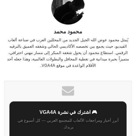
محمود محمد
يُمثل محمود عوض الله الجيل الجديد من المحللين العرب في صناعة ألعاب
الفيديو، حيث يجمع بين تخصصه الأكاديمي الحالي وشغفه العميق بالترفيه
الرقمي. استطاع محمود أن يحول شغفه المبكر إلى مسار مهني احترافي،
متميزاً بخبرة ميدانية في تغطية المحافل والبطولات العالمية، وهذا جعله أحد
الأقلام الواعدة في موقع VGA4A.
🎮 اشترك في نشرة VGA4A
أبرز أخبار ومراجعات الألعاب للمجتمع العربي — كل أسبوع في
بريدك.