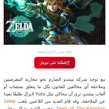
أجعلنا مصدرك الأخباري المفضل
فضّلنا على جوجل
مع توجه شركة نينتندو الصارم نحو محاربة المقرصنين
وملاحقة أي مخالفين للقانون بكل ما يتعلق بمنصات أو
ألعاب نينتندو، نرى أن محاكي مثل Yuzu لايزال طليقًا بعيدا
عن الملاحقة، وقد قام العديد من اللاعبين بلعب
Zelda:
Tears of The Kingdom
وتختيم اللعبة بشكل مجاني