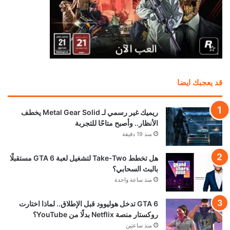
قد يعجبك ايضا
ريميك غير رسمي لـ Metal Gear Solid يخطف
الأنظار.. وأصبح متاحًا للتجربة
منذ 19 دقيقة
هل تخطط Take-Two لتشغيل لعبة GTA 6 مستقبلًا
بالبث السحابي؟
منذ ساعة واحدة
GTA 6 تدخل هوليوود قبل الإطلاق.. لماذا اختارت
روكستار منصة Netflix بدلًا من YouTube؟
منذ ساعتين