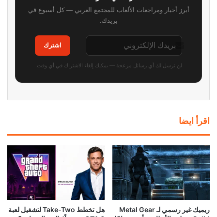
أبرز أخبار ومراجعات الألعاب للمجتمع العربي — كل أسبوع في
بريدك.
اشترك
لن نرسل لك أي رسائل مزعجة — يمكنك إلغاء الاشتراك في أي وقت.
اقرأ ايضا
ريميك غير رسمي لـ Metal Gear
هل تخطط Take-Two لتشغيل لعبة