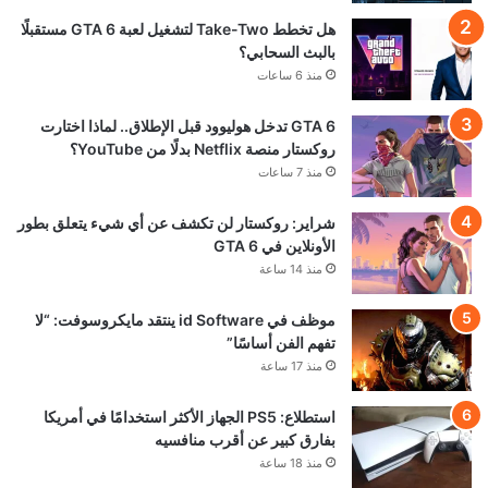
هل تخطط Take-Two لتشغيل لعبة GTA 6 مستقبلًا
بالبث السحابي؟
منذ 6 ساعات
GTA 6 تدخل هوليوود قبل الإطلاق.. لماذا اختارت
روكستار منصة Netflix بدلًا من YouTube؟
منذ 7 ساعات
شراير: روكستار لن تكشف عن أي شيء يتعلق بطور
الأونلاين في GTA 6
منذ 14 ساعة
موظف في id Software ينتقد مايكروسوفت: “لا
تفهم الفن أساسًا”
منذ 17 ساعة
استطلاع: PS5 الجهاز الأكثر استخدامًا في أمريكا
بفارق كبير عن أقرب منافسيه
منذ 18 ساعة