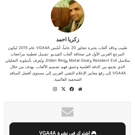
زكريا احمد
طبيب وناقد ألعاب بخبرة تتجاوز 20 عاماً، أسّس VGA4A عام 2015 ليكون
المرجع العربي الأول في صحافة ألعاب الفيديو. تشمل تغطيته مراجعات
سلاسل Resident Evil وMetal Gear وElden Ring، ويُعرف بأسلوبه التحليلي
الذي يجمع بين الدقة العلمية وعمق فهم تصميم الألعاب. يهدف من خلال
VGA4A إلى رفع معايير الإعلام التقني العربي إلى مستوى أفضل المنافذ
الصحفية العالمية.
موقع
‫X
فيسبوك
انستقرام
الويب
🎮 اشترك في نشرة VGA4A