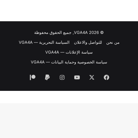
© VGA4A 2026, جميع الحقوق محفوظة
من نحن
للتواصل والاعلان
السياسة التحريرية — VGA4A
سياسة الإعلانات — VGA4A
سياسة الخصوصية وحماية البيانات — VGA4A
فيسبوك
‫X
‫YouTube
انستقرام
‫Patreon