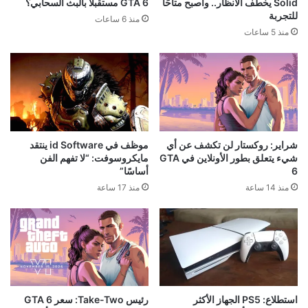
Solid يخطف الأنظار.. وأصبح متاحًا
GTA 6 مستقبلًا بالبث السحابي؟
للتجربة
منذ 6 ساعات
منذ 5 ساعات
شراير: روكستار لن تكشف عن أي
موظف في id Software ينتقد
شيء يتعلق بطور الأونلاين في GTA
مايكروسوفت: “لا تفهم الفن
6
أساسًا”
منذ 14 ساعة
منذ 17 ساعة
استطلاع: PS5 الجهاز الأكثر
رئيس Take-Two: سعر GTA 6