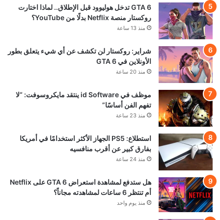
GTA 6 تدخل هوليوود قبل الإطلاق.. لماذا اختارت
روكستار منصة Netflix بدلًا من YouTube؟
منذ 13 ساعة
شراير: روكستار لن تكشف عن أي شيء يتعلق بطور
الأونلاين في GTA 6
منذ 20 ساعة
موظف في id Software ينتقد مايكروسوفت: “لا
تفهم الفن أساسًا”
منذ 23 ساعة
استطلاع: PS5 الجهاز الأكثر استخدامًا في أمريكا
بفارق كبير عن أقرب منافسيه
منذ 24 ساعة
هل ستدفع لمشاهدة استعراض GTA 6 على Netflix
أم تنتظر 6 ساعات لمشاهدته مجاناً؟
منذ يوم واحد