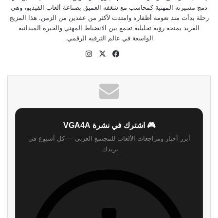
دمج مسيرته المهنية كمحاسب مع شغفه العميق بصناعة ألعاب الفيديو، وهي
رحلة بدأت منذ نعومة أظفاره وامتدت لأكثر من عقدين من الزمن. هذا المزيج
الفريد يمنحه رؤية تحليلية تجمع بين الانضباط المهني والخبرة الميدانية
الواسعة في عالم الترفيه الرقمي.
‫X
فيسبوك
انستقرام
موقع
الويب
🎮 اشترك في نشرة VGA4A
أبرز أخبار ومراجعات الألعاب للمجتمع العربي — كل أسبوع في
بريدك.