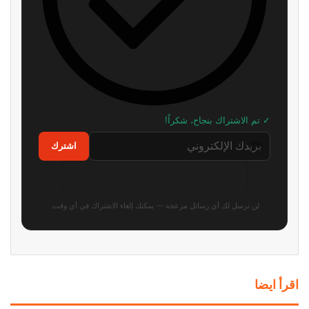
✓ تم الاشتراك بنجاح، شكراً!
اشترك
لن نرسل لك أي رسائل مزعجة — يمكنك إلغاء الاشتراك في أي وقت.
اقرأ ايضا