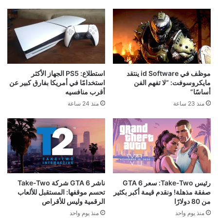
موظف في id Software ينتقد
استطلاع: PS5 الجهاز الأكثر
مايكروسوفت: “لا تفهم الفن
استخدامًا في أمريكا بفارق كبير عن
أساسًا”
أقرب منافسيه
منذ 23 ساعة
منذ 24 ساعة
رئيس Take-Two: سعر GTA 6
ناشر GTA 6 شركة Take-Two
صفقة مذهلة! ونقدم قيمة أكبر بكثير
تحسم موقفها: المستقبل للألعاب
من 80 دولارًا
الرقمية وليس للأقراص
منذ يوم واحد
منذ يوم واحد