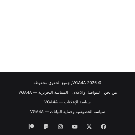
© VGA4A 2026, جميع الحقوق محفوظة
من نحن
للتواصل والاعلان
السياسة التحريرية — VGA4A
سياسة الإعلانات — VGA4A
سياسة الخصوصية وحماية البيانات — VGA4A
فيسبوك
‫X
‫YouTube
انستقرام
‫Patreon