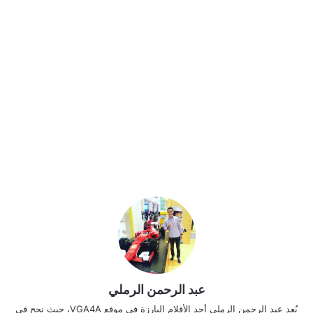
عبد الرحمن الرملي
يُعد عبد الرحمن الرملي أحد الأقلام البارزة في موقع VGA4A، حيث نجح في