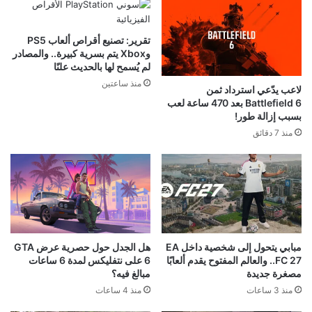
تقرير: تصنيع أقراص ألعاب PS5
وXbox يتم بسرية كبيرة.. والمصادر
لم يُسمح لها بالحديث علنًا
منذ ساعتين
لاعب يدّعي استرداد ثمن
Battlefield 6 بعد 470 ساعة لعب
بسبب إزالة طور!
منذ 7 دقائق
مبابي يتحول إلى شخصية داخل EA
هل الجدل حول حصرية عرض GTA
FC 27.. والعالم المفتوح يقدم ألعابًا
6 على نتفليكس لمدة 6 ساعات
مصغرة جديدة
مبالغ فيه؟
منذ 3 ساعات
منذ 4 ساعات