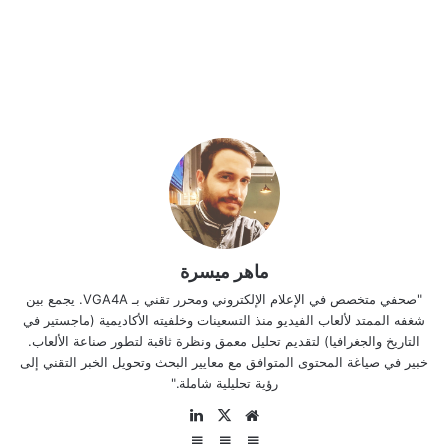
ماهر ميسرة
"صحفي متخصص في الإعلام الإلكتروني ومحرر تقني بـ VGA4A. يجمع بين
شغفه الممتد لألعاب الفيديو منذ التسعينات وخلفيته الأكاديمية (ماجستير في
التاريخ والجغرافيا) لتقديم تحليل معمق ونظرة ثاقبة لتطور صناعة الألعاب.
خبير في صياغة المحتوى المتوافق مع معايير البحث وتحويل الخبر التقني إلى
رؤية تحليلية شاملة."
موقع
‫X
لينكدإن