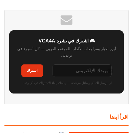
الويب
🎮 اشترك في نشرة VGA4A
أبرز أخبار ومراجعات الألعاب للمجتمع العربي — كل أسبوع في
بريدك.
اشترك
لن نرسل لك أي رسائل مزعجة — يمكنك إلغاء الاشتراك في أي وقت.
اقرأ ايضا