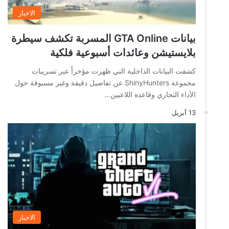
الاخبار
بيانات GTA Online المسربة تكشف سيطرة
بلايستيشن وعائدات أسبوعية فلكية
كشفت البيانات الداخلية التي ظهرت مؤخراً عبر تسريبات
مجموعة ShinyHunters عن تفاصيل دقيقة وغير مسبوقة حول
الأداء التجاري وقاعدة اللاعبين…
13 أبريل
الاخبار