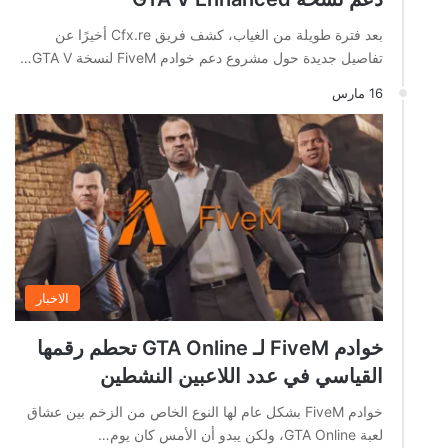
بعد فترة طويلة من الغياب، كشف فريق Cfx.re أخيرًا عن
تفاصيل جديدة حول مشروع دعم خوادم FiveM لنسخة GTA V…
16 مارس
الاخبار
خوادم FiveM لـ GTA Online تحطم رقمها
القياسي في عدد اللاعبين النشطين
خوادم FiveM بشكل عام لها النوع الخاص من الزخم بين عشاق
لعبة GTA Online، ولكن يبدو أن الأمس كان يوم…