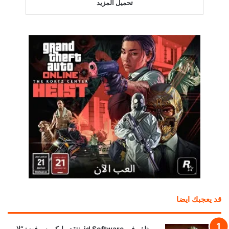
تحميل المزيد
قد يعجبك ايضا
موظف في id Software ينتقد مايكروسوفت: “لا