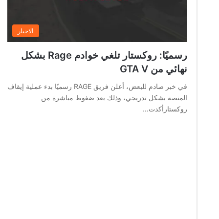
الاخبار
رسميًا: روكستار تلغي خوادم Rage بشكل
نهائي من GTA V
في خبر صادم للبعض، أعلن فريق RAGE رسميًا بدء عملية إيقاف
المنصة بشكل تدريجي، وذلك بعد ضغوط مباشرة من
روكستارأكدت…