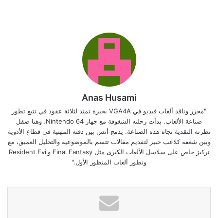
Anas Husami
"محرر وناقد ألعاب فيديو في VGA4A بخبرة تمتد لثلاثة عقود في تتبع تطور
صناعة الألعاب. بدأت رحلته الشغوفة مع جهاز Nintendo 64، وهنا صقل
نظرته النقدية تجاه هذه الصناعة. يدمج أنس بين دقته المهنية في قطاع الأدوية
وبين شغفه كلاعب خبير لتقديم مقالات تتسم بالموضوعية والتحليل العميق، مع
تركيز خاص على سلاسل الألعاب الكبرى مثل Final Fantasy وResident Evil
وتطور ألعاب المنظور الأول."