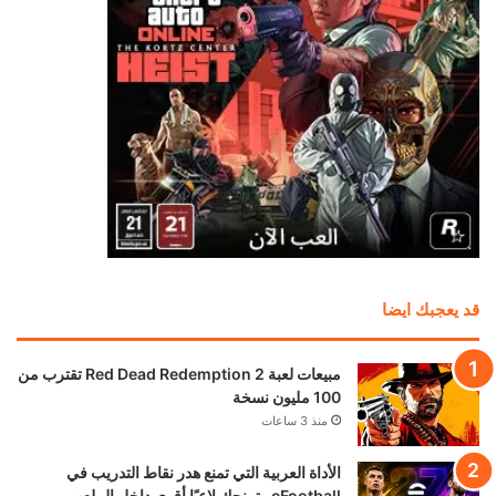
الأونلاين في GTA 6
منذ 20 ساعة
موظف في id Software ينتقد مايكروسوفت: “لا
تفهم الفن أساسًا”
منذ 23 ساعة
استطلاع: PS5 الجهاز الأكثر استخدامًا في أمريكا
بفارق كبير عن أقرب منافسيه
منذ 24 ساعة
هل ستدفع لمشاهدة استعراض GTA 6 على Netflix
أم تنتظر 6 ساعات لمشاهدته مجاناً؟
منذ يوم واحد
رئيس Take-Two: سعر GTA 6 صفقة مذهلة!
ونقدم قيمة أكبر بكثير من 80 دولارًا
منذ يوم واحد
تحميل المزيد