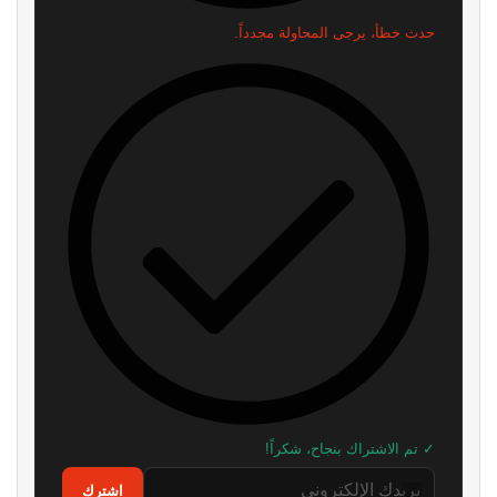
مبيعات لعبة Red Dead
ريميك غير رسمي لـ Metal Gear
Redemption 2 تقترب من 100
Solid يخطف الأنظار.. وأصبح متاحًا
مليون نسخة
للتجربة
منذ 3 ساعات
منذ 11 ساعة
هل تخطط Take-Two لتشغيل لعبة
شراير: روكستار لن تكشف عن أي
GTA 6 مستقبلًا بالبث السحابي؟
شيء يتعلق بطور الأونلاين في GTA
6
منذ 12 ساعة
منذ 20 ساعة