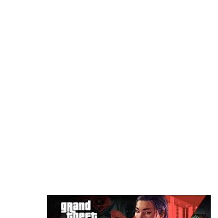
100 مليون نسخة
منذ 3 ساعات
الأداة العربية التي تمنع هدر نقاط التدريب في
eFootball وتمنحك لاعبًا أقوى داخل الملعب
منذ 5 ساعات
ريميك غير رسمي لـ Metal Gear Solid يخطف
الأنظار.. وأصبح متاحًا للتجربة
منذ 11 ساعة
هل تخطط Take-Two لتشغيل لعبة GTA 6 مستقبلًا
بالبث السحابي؟
منذ 12 ساعة
GTA 6 تدخل هوليوود قبل الإطلاق.. لماذا اختارت
روكستار منصة Netflix بدلًا من YouTube؟
منذ 13 ساعة
شراير: روكستار لن تكشف عن أي شيء يتعلق بطور