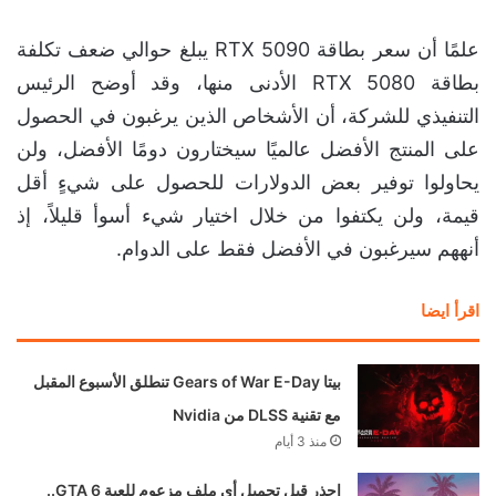
علمًا أن سعر بطاقة RTX 5090 يبلغ حوالي ضعف تكلفة
بطاقة RTX 5080 الأدنى منها، وقد أوضح الرئيس
التنفيذي للشركة، أن الأشخاص الذين يرغبون في الحصول
على المنتج الأفضل عالميًا سيختارون دومًا الأفضل، ولن
يحاولوا توفير بعض الدولارات للحصول على شيءٍ أقل
قيمة، ولن يكتفوا من خلال اختيار شيء أسوأ قليلاً، إذ
أنههم سيرغبون في الأفضل فقط على الدوام.
اقرأ ايضا
بيتا Gears of War E-Day تنطلق الأسبوع المقبل
مع تقنية DLSS من Nvidia
منذ 3 أيام
احذر قبل تحميل أي ملف مزعوم للعبة GTA 6..