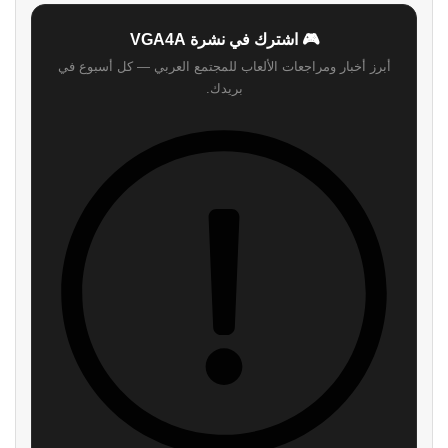
🎮 اشترك في نشرة VGA4A
أبرز أخبار ومراجعات الألعاب للمجتمع العربي — كل أسبوع في
بريدك.
اشترك
لن نرسل لك أي رسائل مزعجة — يمكنك إلغاء الاشتراك في أي وقت.
اقرأ ايضا