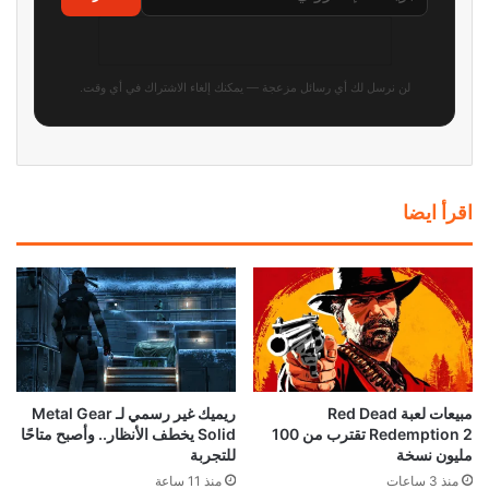
موظف في id Software ينتقد
استطلاع: PS5 الجهاز الأكثر
مايكروسوفت: “لا تفهم الفن
استخدامًا في أمريكا بفارق كبير عن
أساسًا”
أقرب منافسيه
منذ 23 ساعة
منذ 24 ساعة
رئيس Take-Two: سعر GTA 6
ناشر GTA 6 شركة Take-Two
صفقة مذهلة! ونقدم قيمة أكبر بكثير
تحسم موقفها: المستقبل للألعاب
من 80 دولارًا
الرقمية وليس للأقراص
منذ يوم واحد
منذ يوم واحد