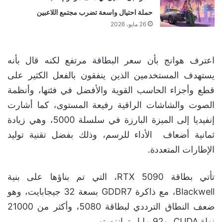
حملة احتيال واسعة تضرب مجتمع اللاعبين
26 مايو، 2026
اعترف هوانج بأن سعر البطاقة مرتفع لكنه قال بأنه
يستهدف المستخدمين الذين ينفقون بالفعل الكثير على
قطع وأجزاء الحاسب القوية والأفضل في فئتها، وأنظمة
الصوت والشاشات الراقية رفيعة المستوى، كما أشارت
إنفيديا إلى الميزة البارزة في سلسلة 5000، وهي زيادة
ثمانية أضعاف الأداء للرسم، وذلك بفضل تقنية توليد
الإطارات المتعددة.
تأتي بطاقة RTX 5090، التي تم بناؤها على بنية
Blackwell، مع ذاكرة GDDR7 بسعة 32 جيجابايت، وهو
ضعف النطاق الترددي لبطاقة 5080، وأكثر من 21000
نواة CUDA، و92 مليار ترانزستور.