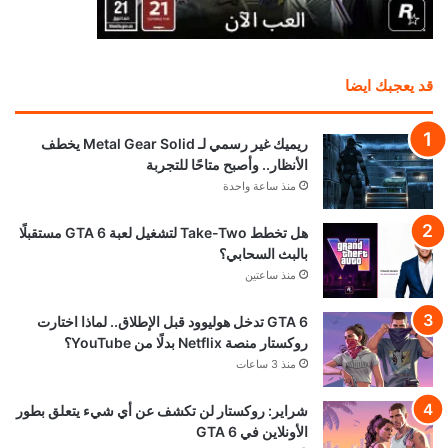
قد يعجبك ايضا
ريميك غير رسمي لـ Metal Gear Solid يخطف
الأنظار.. وأصبح متاحًا للتجربة
منذ ساعة واحدة
هل تخطط Take-Two لتشغيل لعبة GTA 6 مستقبلًا
بالبث السحابي؟
منذ ساعتين
GTA 6 تدخل هوليوود قبل الإطلاق.. لماذا اختارت
روكستار منصة Netflix بدلًا من YouTube؟
منذ 3 ساعات
شراير: روكستار لن تكشف عن أي شيء يتعلق بطور
الأونلاين في GTA 6