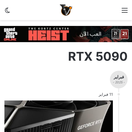
القائمة
الو
RTX 5090
فبراير
- 2025 -
11 فبراير