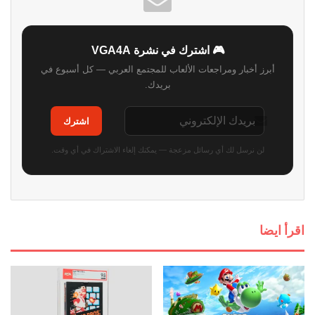
🎮 اشترك في نشرة VGA4A
أبرز أخبار ومراجعات الألعاب للمجتمع العربي — كل أسبوع في
بريدك.
اشترك
لن نرسل لك أي رسائل مزعجة — يمكنك إلغاء الاشتراك في أي وقت.
اقرأ ايضا