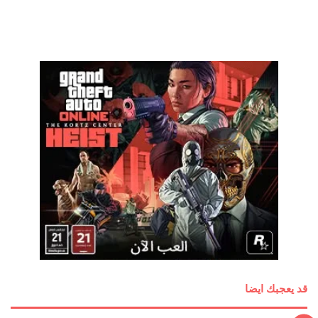
قد يعجبك ايضا