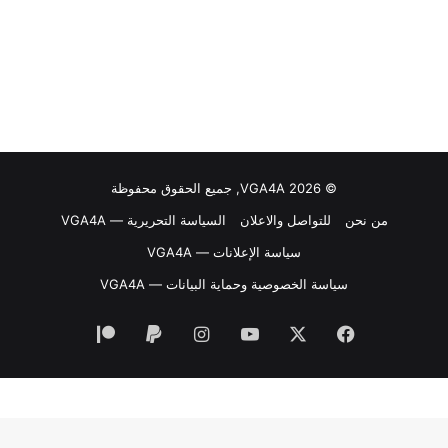
© VGA4A 2026, جميع الحقوق محفوظة
من نحن
للتواصل والاعلان
السياسة التحريرية — VGA4A
سياسة الإعلانات — VGA4A
سياسة الخصوصية وحماية البيانات — VGA4A
فيسبوك
‫X
‫YouTube
انستقرام
‫Patreon