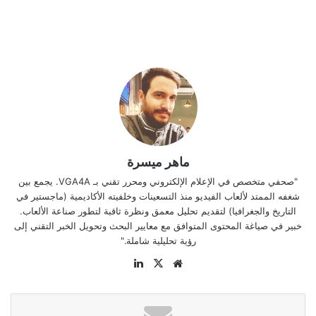
ماهر ميسرة
"صحفي متخصص في الإعلام الإلكتروني ومحرر تقني بـ VGA4A. يجمع بين
شغفه الممتد لألعاب الفيديو منذ التسعينات وخلفيته الأكاديمية (ماجستير في
التاريخ والجغرافيا) لتقديم تحليل معمق ونظرة ثاقبة لتطور صناعة الألعاب.
خبير في صياغة المحتوى المتوافق مع معايير البحث وتحويل الخبر التقني إلى
رؤية تحليلية شاملة."
موقع
‫X
لينكدإن
الويب