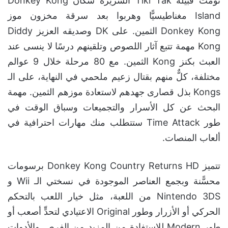
نومت قبيلة Tiki Tak الشريرة سكان Donkey Kong
Island مغناطيسيًّا وهربوا بعد سرقة مخزون موز
Donkey Kong الثمين. على DK وصديقه العزيز Diddy
Kong مهمة تتبع آثار اللصوص وتلقينهم درسًا لا ينسى عند
العبث بكنز Kong الثمين. مع 80 مرحلة خلال 9 عوالم
مختلفة، كلٌّ منهم بقتال زعيم ملحمي في النهاية، على الـ
Kongs بذل قصارى جهدهم لاستعادة موزهم الثمين. مهمة
البحث عن كل الأسرار والتجميعات وسباق الوقت في
طور Time Attack ستتطلب منك مهارات احترافية في
ألعاب المنصات.
تتميز Donkey Kong Country Returns HD برسومات
محسًّنة وبجمع العناصر الموجودة في نسختي الـ Wii و
Nintendo 3DS من اللعبة، مثل خيار اللعب بالتحكم
الحركي أو الأزرار وطور Original الاعتيادي لتحدٍّ أصعب أو
طور Modern للاستفادة من المزيد من الفرص والأدوات