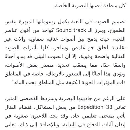
كل منطقة قصتها البصرية الخاصة.
تصميم الصوت في اللعبة يكمل رسوماتها المبهرة بنفس
الطموح، ويبرز الـ Sound track كواحد من أقوى عناصر
اللعبة، حيث يدمج بين أصوات غنائية سماوية وآلات غير
تقليدية لخلق جو غامض وساحر، كلها تأثيرات الصوت
القتالية واضحة وقوية، إلا أن الصوت البيئي قد يبدو أحيانًا
واسعًا جدًا، مما يصعّب تحديد مصدر بعض الأصوات،
ويؤدي هذا أحيانًا إلى الشعور بالارتباك، خاصة في المناطق
ذات المؤثرات الجوية الكثيفة مثل المناطق تحت الماء.”
على الرغم من جاذبيتها البصرية وسردها القصصي المثير،
تعاني Expedition 33 من بعض المشاكل. فنظام القتال
يأتي بمنحنى تعليمي حاد، وقد يجد اللاعبون صعوبة في
إتقان آليات الدفاع في البداية، وبالإضافة إلى ذلك، تعاني