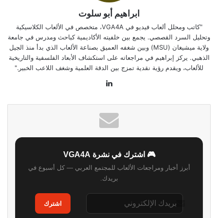
ابراهيم أبو سلوت
"كاتب ومحلل ألعاب فيديو في VGA4A، متخصص في الألعاب الكلاسيكية
وتحليل السرد القصصي. يجمع بين خلفيته الأكاديمية كباحث ومدرس في جامعة
ولاية ميشيغان (MSU) وبين شغفه العميق بصناعة الألعاب الذي بدأ منذ الجيل
الذهبي. يركز إبراهيم في مراجعاته على استكشاف الأبعاد الفلسفية والتاريخية
للألعاب، ويقدم رؤية نقدية تمزج بين الدقة العلمية وشغف اللاعب الخبير."
لينكدإن
🎮 اشترك في نشرة VGA4A
أبرز أخبار ومراجعات الألعاب للمجتمع العربي — كل أسبوع في
بريدك.
اشترك