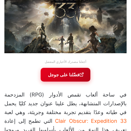
أجعلنا مصدرك الأخباري المفضل
فضّلنا على جوجل
في ساحة ألعاب تقمص الأدوار (RPG) المزدحمة
بالإصدارات المتشابهة، يطل علينا عنوان جديد كليًا يحمل
في طياته وعدًا بتقديم تجربة مختلفة وجريئة، وهي لعبة
Clair Obscur: Expedition 33
التي تطمح إلى إعادة
تعريف هذا النوع من الألعاب بأسلوبها الفريد وروحها