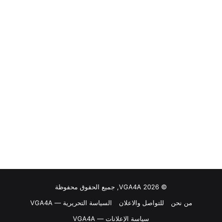
© VGA4A 2026, جميع الحقوق محفوظة
من نحن
للتواصل والاعلان
السياسة التحريرية — VGA4A
سياسة الإعلانات — VGA4A