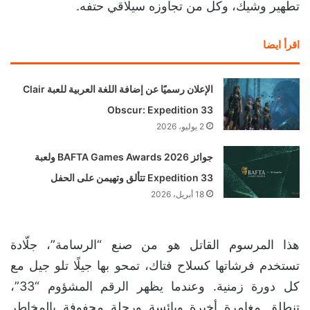
تطهير وشيك، وكل من تجاوزه سيلاقي حتفه.
اقرأ ايضا
الإعلان رسميًا عن إضافة اللغة العربية للعبة Clair
Obscur: Expedition 33
2 يوليو، 2026
جوائز BAFTA Games Awards 2026 ولعبة
Expedition 33 تتألق وتهيمن على الحفل
18 أبريل، 2026
هذا المرسوم القاتل هو من صنع “الرسامة”، جلّادة
تستخدم فرشاتها كسلاح فتاك، تمحو بها جيلًا تلو جيل مع
كل دورة زمنية. وعندما يظهر الرقم المشؤوم “33”،
تنطلق مغامرة أخيرة ويائسة ورحلة محفوفة بالمخاطر