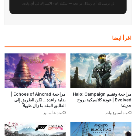
لن نرسل لك أي رسائل مزعجة — يمكنك إلغاء الاشتراك في أي وقت.
اقرأ ايضا
مراجعة وتقييم Halo: Campaign
مراجعة Echoes of Aincrad |
Evolved | عودة كلاسيكية بروح
بداية واعدة… لكن الطريق إلى
حديثة!
الطابق المئة ما زال طويلاً
منذ أسبوع واحد
منذ 4 أسابيع