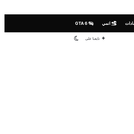
ادات
انمي
GTA 6
الوضع المظلم
تابعنا على