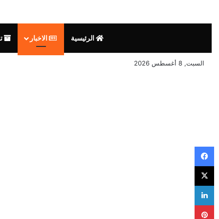
الرئيسية
الاخبار
تق
السبت, 8 أغسطس 2026
فيسبوك
‫X
لينكدإن
بينتيريست