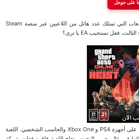
نا على جوجل
إلى واجهة الألعاب التي تمتلك عدد هائل من اللاعبين عبر منصة Steam
، فعل تستجيب EA يا ترى؟
لعبة Star Wars Battlefront 2 صدرت في عام 2017 على أجهزة PS4 و Xbox One والحاسب الشخصي. اللعبة
ا في عالم حرب النجوم، نجاح اللعبة فاق توقعات شركة