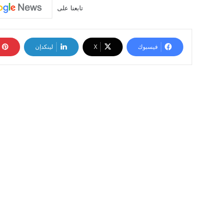
تابعنا على
فيسبوك
‫X
لينكدإن