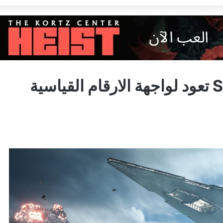
لعبة Star Wars Battlefront 2 تعود لواجهة الارقام القياسية