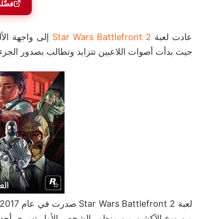
فضّل
عادت لعبة
Star Wars Battlefront 2
حيث بدأت أصوات اللاعبين تتزايد وتطالب بصدور الجزء الثالث
من نوع الآكشن من منظور الشخص الأول تسري أحداثه