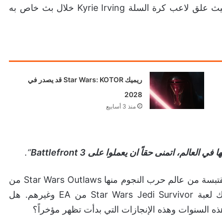
الأمر المثير للإعجاب هو أن المشاهير يلعبونها حالياً، حيث علق لاعب كرة السلة Kyrie Irving خلال بث خاص به
ريميك Star Wars: KOTOR قد يصدر في
2028
منذ 3 أسابيع
الم، اتمنى حقاً ان يعملوا على Battlefront 3
“.
على مدار السنوات الماضية حصلنا على عدة عناوين مقتبسة من عالم حرب النجوم منها Star Wars Outlaws من
شركة يوبي سوفت التي صدرت العام الماضي وكذلك لعبة Star Wars Jedi Survivor من EA وغيرهم. هل