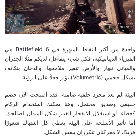
واحدة من أكثر النقاط المبهرِة في Battlefield 6 هي
الفيزياء الديناميكية، فكل شيء يتفاعل، لديكم مثلًا الجدران
والمباني تنهار والأرض تتغير ملامحها، والدخان يتكاثف
بشكل حجمي (Volumetric) يؤثر فعلاً على الرؤية.
البيئة لم تعد مجرد خلفية صامتة، فقد أصبحت الآن خصم
حقيقي وصديق محتمل، وهنا يمكنك استخدام الركام
كغطاء، أو استغلال الانفجار لتغيير شكل الميدان لصالحك.
أما تأثير الأسلحة على البيئة يعطي كل اشتباك شعورًا
فريدًا، لا معركتان تتكرران بنفس الشكل.