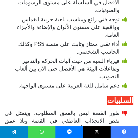
الأفضل في السلسلة على مستوى الرسومات
والصوتيات.
توجه فني رائع ومناسب للعبة حربية انغماس
وواقعية على مستوى الألوان والإضاءة والأجزاء
العامة.
أداء تقني ممتاز وثابت على منصة PS5 وكذلك
الحاسب الشخصي.
فيزياء اللعبة من حيث آليات الحركة والتدمير
وتفاعلات البيئة هي الأفضل حتى الآن بين ألعاب
التصويب.
دعم شامل للغة العربية على مستوى الواجهة.
السلبيات
طور القصة ليس بالعمق المطلوب، ويتمثل في
نقص الانجذاب العاطفي في القصة وبلا عمق
إنساني، وتشعر أن المعارك فيها ذات طابع تعليمي
(Tutorial) أكثر.
يسبوك
‫X
ماسنجر
واتساب
تيلقرام