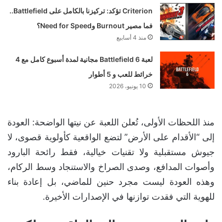
Criterion تؤكد: تركيزنا بالكامل على Battlefield..
فما مصير Burnout وNeed for Speed؟
منذ 4 أسابيع
لعبة Battlefield 6 مجانية لمدة أسبوع كامل مع 4
خرائط للعب و 5 أطوار
10 يونيو، 2026
منذ اللحظات الأولى، تُعلن اللعبة عن نيتها الواضحة: العودة
إلى “الأقدام على الأرض” لتضع الواقعية كأولوية قصوى، لا
جيوش مستقبلية ولا تقنيات خيالية، فقط رائحة البارود
وأصوات المدافع، وصدى الصراخ والاستنجاد وسط الركام،
وهذه العودة ليست مجرد حنين للماضي، بل إعادة بناء
للهوية التي فقدت توازنها في الإصدارات الأخيرة.