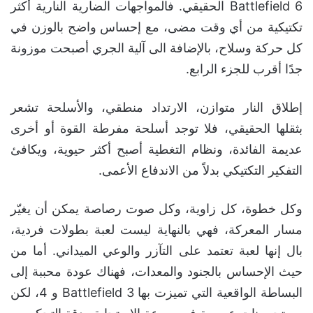
Battlefield 6 الحقيقي. فالمواجهات الضارية النارية أكثر
تكتيكية من أي وقت مضى، مع إحساس واضح بالوزن في
كل حركة وسلاح، بالإضافة الى آلية الجري أصبحت موزونة
جدًا أقرب للجزء الرابع.
إطلاق النار متوازن، الارتداد منطقي، والأسلحة تشعر
بثقلها الحقيقي، فلا توجد أسلحة مفرطة القوة أو أخرى
عديمة الفائدة، ونظام التغطية أصبح أكثر حيوية، ويكافئ
التفكير التكتيكي بدلاً من الاندفاع الأعمى.
وكل خطوة، كل زاوية، وكل صوت رصاصة يمكن أن يغيّر
مسار المعركة، فهي بالنهاية ليست لعبة بطولات فردية،
بال إنها لعبة تعتمد على التآزر والوعي الميداني. أما من
حيث الإحساس بالجنود والمعدات، فهناك عودة محببة إلى
البساطة الواقعية التي تميزت بها Battlefield 3 و 4، لكن